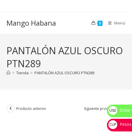
Ir
al
contenido
Mango Habana
Menú
0
PANTALÓN AZUL OSCURO
PTN289
>
Tienda
>
PANTALÓN AZUL OSCURO PTN289
Producto anterior
Siguiente producto
Dolar 
USD
$
Pesos
CUP