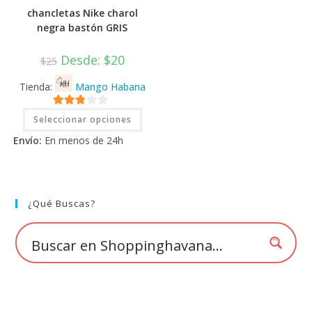
chancletas Nike charol
negra bastón GRIS
Desde:
$
20
$
25
Tienda:
Mango Habana
Este
2.71
Seleccionar opciones
producto
tiene
de 5
Envío:
En menos de 24h
múltiples
variantes.
Las
opciones
se
pueden
elegir
¿Qué Buscas?
en
la
página
de
producto