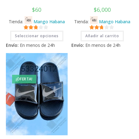
$
60
$
6,000
Tienda:
Mango Habana
Tienda:
Mango Habana
Este
2.71
2.71
Seleccionar opciones
Añadir al carrito
producto
tiene
de 5
de 5
Envío:
En menos de 24h
Envío:
En menos de 24h
múltiples
variantes.
Las
opciones
se
pueden
elegir
en
¡OFERTA!
la
página
de
producto