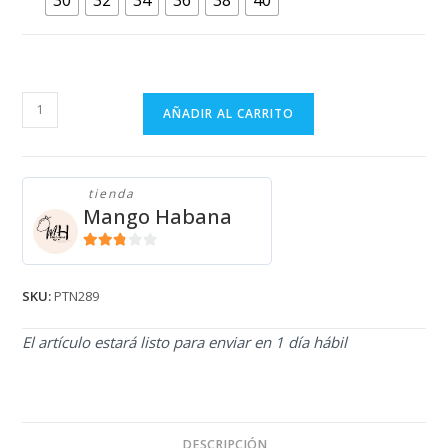
PANTALÓN
AÑADIR AL CARRITO
AZUL
OSCURO
PTN289
tienda
cantidad
Mango Habana
2.71
de 5
SKU:
PTN289
El artículo estará listo para enviar en 1 día hábil
DESCRIPCIÓN