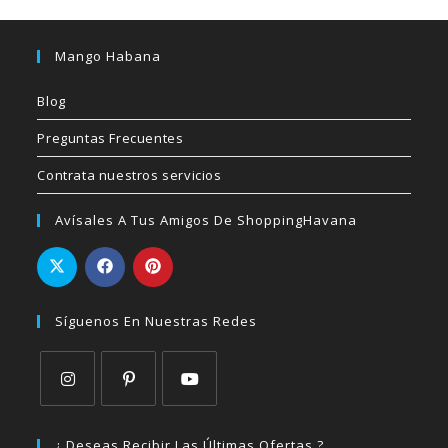
Mango Habana
Blog
Preguntas Frecuentes
Contrata nuestros servicios
Avísales A Tus Amigos De ShoppingHavana
Síguenos En Nuestras Redes
Se
Se
Se
abre
abre
abre
¿ Deseas Recibir Las Últimas Ofertas ?