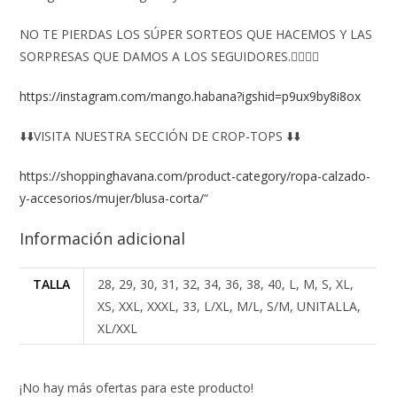
NO TE PIERDAS LOS SÚPER SORTEOS QUE HACEMOS Y LAS
SORPRESAS QUE DAMOS A LOS SEGUIDORES.👇🏻👇🏻
https://instagram.com/mango.habana?igshid=p9ux9by8i8ox
⬇️⬇️VISITA NUESTRA SECCIÓN DE CROP-TOPS ⬇️⬇️
https://shoppinghavana.com/product-category/ropa-calzado-
y-accesorios/mujer/blusa-corta/
“
Información adicional
TALLA
28, 29, 30, 31, 32, 34, 36, 38, 40, L, M, S, XL,
XS, XXL, XXXL, 33, L/XL, M/L, S/M, UNITALLA,
XL/XXL
¡No hay más ofertas para este producto!