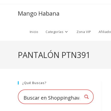
Ir
al
Mango Habana
contenido
Inicio
Categorías
Zona VIP
Afiliad
PANTALÓN PTN391
¿Qué Buscas?