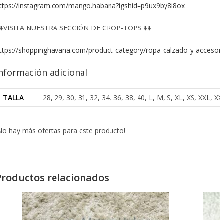
ttps://instagram.com/mango.habana?igshid=p9ux9by8i8ox
️⬇️VISITA NUESTRA SECCIÓN DE CROP-TOPS ⬇️⬇️
ttps://shoppinghavana.com/product-category/ropa-calzado-y-accesor
nformación adicional
TALLA
28, 29, 30, 31, 32, 34, 36, 38, 40, L, M, S, XL, XS, XXL
No hay más ofertas para este producto!
Productos relacionados