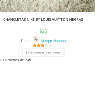
CHANCLETAS NIKE BY LOUIS VUITTON NEGRAS
$
25
Tienda:
Mango Habana
Este
2.71
Seleccionar opciones
producto
tiene
de 5
:
En menos de 24h
múltiples
variantes.
Las
opciones
se
pueden
elegir
en
la
página
de
producto