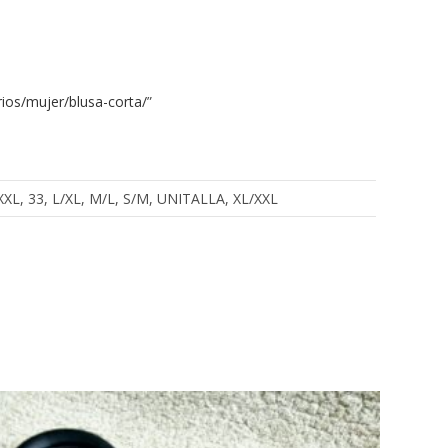
ios/mujer/blusa-corta/
”
, XXXL, 33, L/XL, M/L, S/M, UNITALLA, XL/XXL