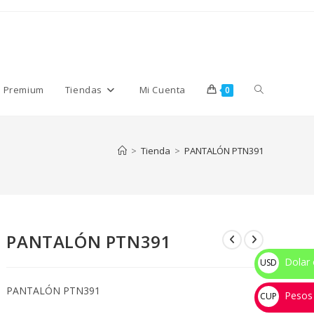
Alternar
s Premium
Tiendas
Mi Cuenta
0
búsqueda
>
Tienda
>
PANTALÓN PTN391
de
PANTALÓN PTN391
la
Dolar 
USD
$
PANTALÓN PTN391
Pesos
web
CUP