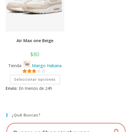
Air Max one Beige
$
80
Tienda:
Mango Habana
Este
2.71
Seleccionar opciones
producto
tiene
de 5
Envío:
En menos de 24h
múltiples
variantes.
Las
opciones
se
pueden
elegir
¿Qué Buscas?
en
la
página
de