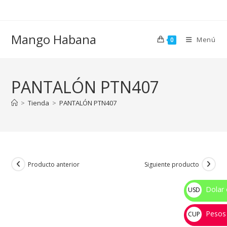
Ir
al
contenido
Mango Habana
Menú
0
PANTALÓN PTN407
>
Tienda
>
PANTALÓN PTN407
Producto anterior
Siguiente producto
Dolar 
USD
$
Pesos
CUP