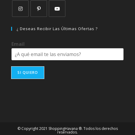
Se
Se
Se
abre
abre
abre
¿ Deseas Recibir Las Últimas Ofertas ?
en
en
en
una
una
una
Email
nueva
nueva
nueva
pestaña
pestaña
pestaña
SI QUIERO
© Copyright 2021 ShoppingHavana ®. Todos los derechos
reservados.