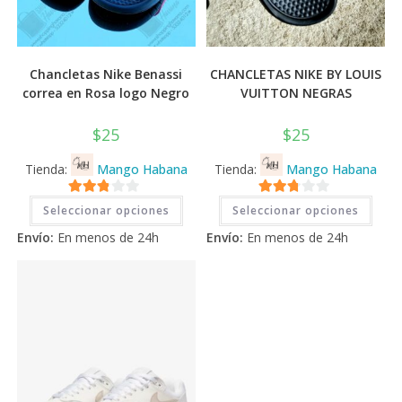
Chancletas Nike Benassi
CHANCLETAS NIKE BY LOUIS
correa en Rosa logo Negro
VUITTON NEGRAS
$
25
$
25
Tienda:
Mango Habana
Tienda:
Mango Habana
Este
Este
2.71
2.71
Seleccionar opciones
Seleccionar opciones
producto
prod
tiene
tiene
de 5
de 5
Envío:
En menos de 24h
Envío:
En menos de 24h
múltiples
múlti
variantes.
varia
Las
Las
opciones
opci
se
se
pueden
pued
elegir
elegi
en
en
la
la
página
pági
de
de
producto
prod