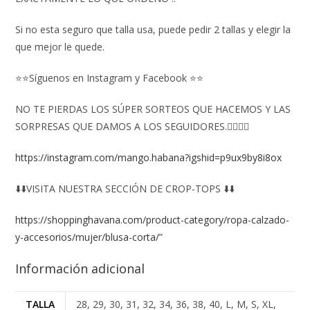
Si no esta seguro que talla usa, puede pedir 2 tallas y elegir la
que mejor le quede.
⭐⭐Síguenos en Instagram y Facebook ⭐⭐
NO TE PIERDAS LOS SÚPER SORTEOS QUE HACEMOS Y LAS
SORPRESAS QUE DAMOS A LOS SEGUIDORES.👇🏻👇🏻
https://instagram.com/mango.habana?igshid=p9ux9by8i8ox
⬇️⬇️VISITA NUESTRA SECCIÓN DE CROP-TOPS ⬇️⬇️
https://shoppinghavana.com/product-category/ropa-calzado-
y-accesorios/mujer/blusa-corta/
”
Información adicional
TALLA
28, 29, 30, 31, 32, 34, 36, 38, 40, L, M, S, XL,