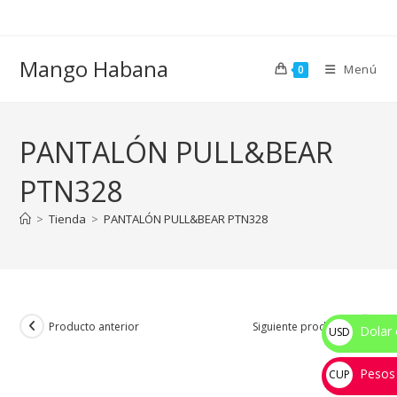
Ir
al
contenido
Mango Habana
Menú
0
PANTALÓN PULL&BEAR
PTN328
>
Tienda
>
PANTALÓN PULL&BEAR PTN328
Producto anterior
Siguiente producto
Dolar 
USD
$
Pesos
CUP