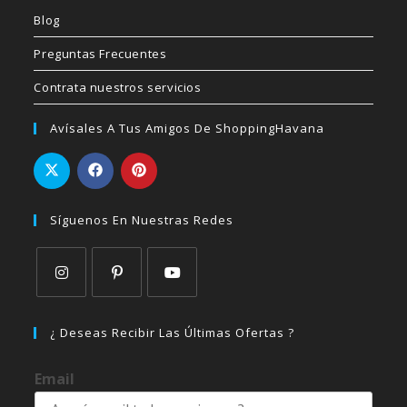
Blog
Preguntas Frecuentes
Contrata nuestros servicios
Avísales A Tus Amigos De ShoppingHavana
Síguenos En Nuestras Redes
Se
Se
Se
abre
abre
abre
¿ Deseas Recibir Las Últimas Ofertas ?
en
en
en
una
una
una
Email
nueva
nueva
nueva