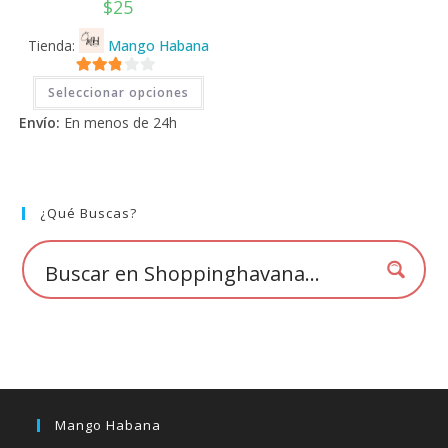
$
25
Tienda:
Mango Habana
Este
2.71
Seleccionar opciones
producto
tiene
de 5
Envío:
En menos de 24h
múltiples
variantes.
Las
opciones
se
pueden
elegir
¿Qué Buscas?
en
la
página
de
producto
Mango Habana