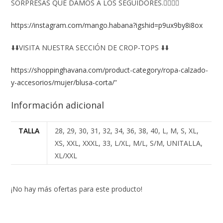
SORPRESAS QUE DAMOS A LOS SEGUIDORES.👇🏻👇🏻
https://instagram.com/mango.habana?igshid=p9ux9by8i8ox
⬇️⬇️VISITA NUESTRA SECCIÓN DE CROP-TOPS ⬇️⬇️
https://shoppinghavana.com/product-category/ropa-calzado-
y-accesorios/mujer/blusa-corta/
”
Información adicional
TALLA
28, 29, 30, 31, 32, 34, 36, 38, 40, L, M, S, XL,
XS, XXL, XXXL, 33, L/XL, M/L, S/M, UNITALLA,
XL/XXL
¡No hay más ofertas para este producto!