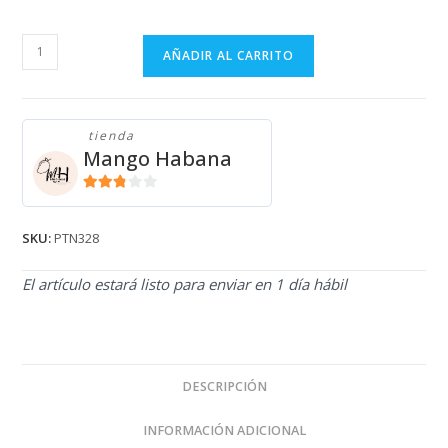
PANTALÓN
AÑADIR AL CARRITO
PULL&BEAR
PTN328
cantidad
tienda
Mango Habana
2.71
de 5
SKU:
PTN328
El artículo estará listo para enviar en 1 día hábil
DESCRIPCIÓN
INFORMACIÓN ADICIONAL