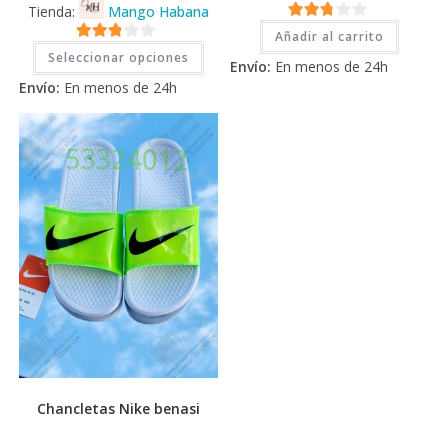
Tienda:
Mango Habana
2.71
Añadir al carrito
Este
2.71
de 5
Seleccionar opciones
producto
Envío:
En menos de 24h
tiene
de 5
Envío:
En menos de 24h
múltiples
variantes.
Las
opciones
se
pueden
elegir
en
la
página
de
producto
Chancletas Nike benasi