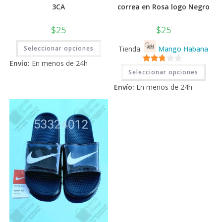
3CA
correa en Rosa logo Negro
$
25
$
25
Este
Seleccionar opciones
Tienda:
Mango Habana
producto
tiene
Envío:
En menos de 24h
múltiples
Este
2.71
variantes.
Seleccionar opciones
prod
Las
tiene
de 5
opciones
Envío:
En menos de 24h
múlti
se
varia
pueden
Las
elegir
opci
en
se
la
pued
página
elegi
de
en
producto
la
pági
de
prod