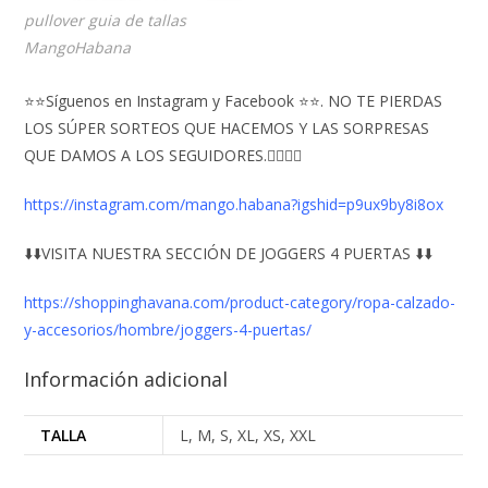
pullover guia de tallas
MangoHabana
⭐⭐Síguenos en Instagram y Facebook ⭐⭐. NO TE PIERDAS
LOS SÚPER SORTEOS QUE HACEMOS Y LAS SORPRESAS
QUE DAMOS A LOS SEGUIDORES.👇🏻👇🏻
https://instagram.com/mango.habana?igshid=p9ux9by8i8ox
⬇️⬇️VISITA NUESTRA SECCIÓN DE JOGGERS 4 PUERTAS ⬇️⬇️
https://shoppinghavana.com/product-category/ropa-calzado-
y-accesorios/hombre/joggers-4-puertas/
Información adicional
TALLA
L, M, S, XL, XS, XXL