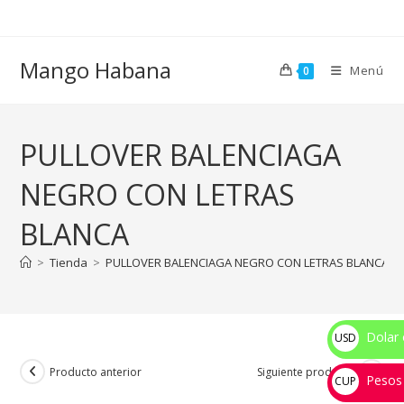
Ir
al
contenido
Mango Habana
Menú
0
PULLOVER BALENCIAGA
NEGRO CON LETRAS
BLANCA
>
Tienda
>
PULLOVER BALENCIAGA NEGRO CON LETRAS BLANCA
Dolar 
USD
$
Producto anterior
Siguiente producto
Pesos
CUP