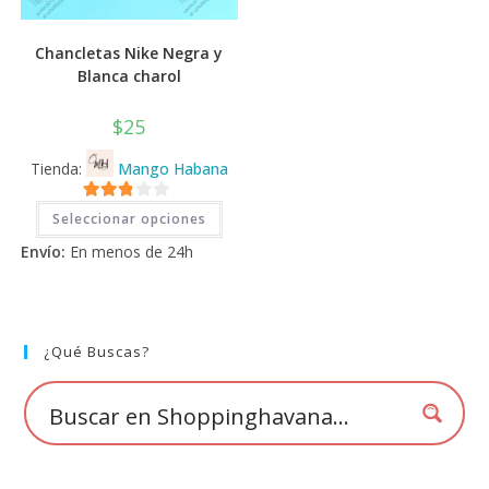
Chancletas Nike Negra y
Blanca charol
$
25
Tienda:
Mango Habana
Este
2.71
Seleccionar opciones
producto
tiene
de 5
Envío:
En menos de 24h
múltiples
variantes.
Las
opciones
se
pueden
elegir
¿Qué Buscas?
en
la
página
de
producto