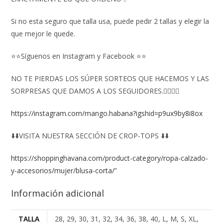
Si no esta seguro que talla usa, puede pedir 2 tallas y elegir la
que mejor le quede.
⭐⭐Síguenos en Instagram y Facebook ⭐⭐
NO TE PIERDAS LOS SÚPER SORTEOS QUE HACEMOS Y LAS
SORPRESAS QUE DAMOS A LOS SEGUIDORES.👇🏻👇🏻
https://instagram.com/mango.habana?igshid=p9ux9by8i8ox
⬇️⬇️VISITA NUESTRA SECCIÓN DE CROP-TOPS ⬇️⬇️
https://shoppinghavana.com/product-category/ropa-calzado-
y-accesorios/mujer/blusa-corta/
”
Información adicional
TALLA
28, 29, 30, 31, 32, 34, 36, 38, 40, L, M, S, XL,