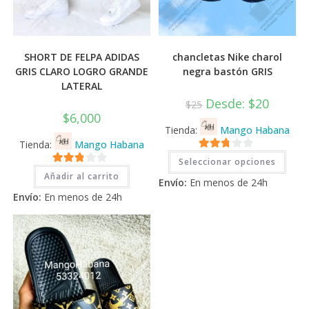
SHORT DE FELPA ADIDAS
chancletas Nike charol
GRIS CLARO LOGRO GRANDE
negra bastón GRIS
LATERAL
Desde:
$
20
$
25
$
6,000
Tienda:
Mango Habana
Tienda:
Mango Habana
Este
2.71
Seleccionar opciones
prod
2.71
tiene
de 5
Añadir al carrito
Envío:
En menos de 24h
múlti
de 5
varia
Envío:
En menos de 24h
Las
opci
se
pued
elegi
en
la
pági
de
prod