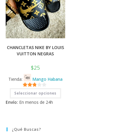
CHANCLETAS NIKE BY LOUIS
VUITTON NEGRAS
$
25
Tienda:
Mango Habana
Este
2.71
Seleccionar opciones
producto
tiene
de 5
Envío:
En menos de 24h
múltiples
variantes.
Las
opciones
se
pueden
elegir
¿Qué Buscas?
en