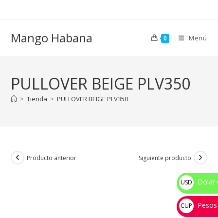
Ir
al
contenido
Mango Habana
Menú
0
PULLOVER BEIGE PLV350
>
Tienda
>
PULLOVER BEIGE PLV350
Producto anterior
Siguiente producto
Dolar 
USD
$
Pesos
CUP