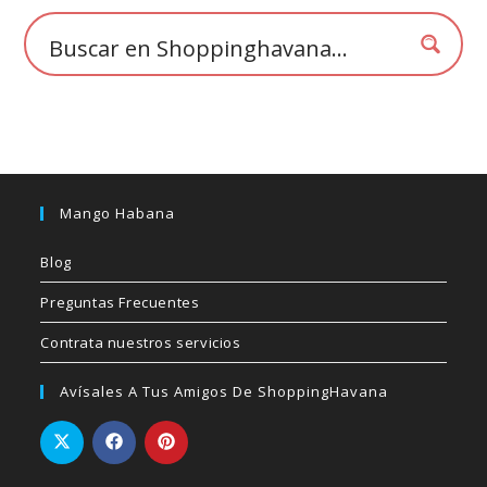
la
página
de
producto
Mango Habana
Blog
Preguntas Frecuentes
Contrata nuestros servicios
Avísales A Tus Amigos De ShoppingHavana