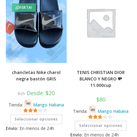
¡OFERTA!
chancletas Nike charol
TENIS CHRISTIAN DIOR
negra bastón GRIS
BLANCO Y NEGRO 💸
11.000cup
Desde:
$
20
$
25
$
80
Tienda:
Mango Habana
Tienda:
Mango Habana
Este
2.71
Seleccionar opciones
producto
Este
2.71
tiene
de 5
Seleccionar opciones
prod
Envío:
En menos de 24h
múltiples
tiene
de 5
variantes.
Envío:
En menos de 24h
múlti