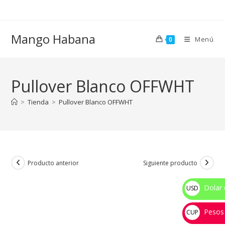
Ir
al
contenido
Mango Habana
Menú
0
Pullover Blanco OFFWHT
>
Tienda
>
Pullover Blanco OFFWHT
Producto anterior
Siguiente producto
Dolar 
USD
$
Pesos
CUP