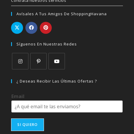
Contrata nuestros servicios
Avísales A Tus Amigos De ShoppingHavana
Síguenos En Nuestras Redes
Se
Se
Se
abre
abre
abre
¿ Deseas Recibir Las Últimas Ofertas ?
en
en
en
una
una
una
Email
nueva
nueva
nueva
pestaña
pestaña
pestaña
SI QUIERO