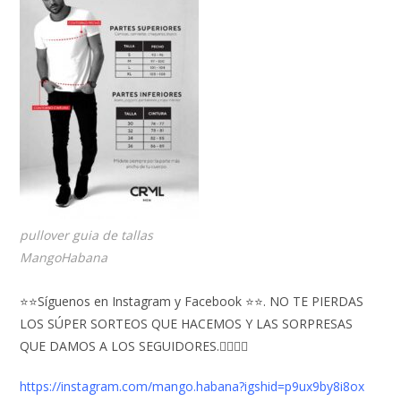
pullover guia de tallas
MangoHabana
⭐⭐Síguenos en Instagram y Facebook ⭐⭐. NO TE PIERDAS
LOS SÚPER SORTEOS QUE HACEMOS Y LAS SORPRESAS
QUE DAMOS A LOS SEGUIDORES.👇🏻👇🏻
https://instagram.com/mango.habana?igshid=p9ux9by8i8ox