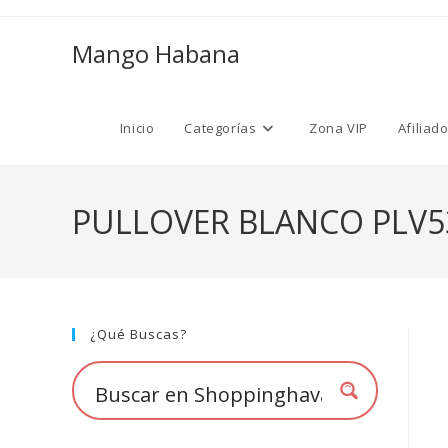
Ir
al
Mango Habana
contenido
Inicio
Categorías
Zona VIP
Afiliad
PULLOVER BLANCO PLV5
¿Qué Buscas?