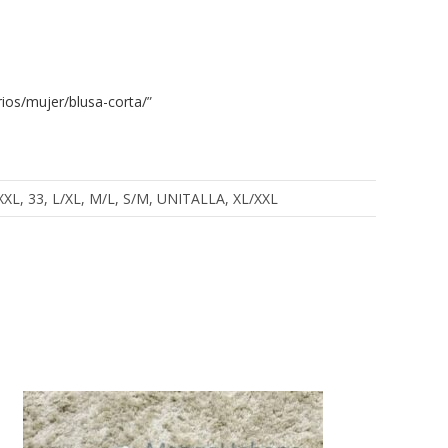
ios/mujer/blusa-corta/
”
, XXXL, 33, L/XL, M/L, S/M, UNITALLA, XL/XXL