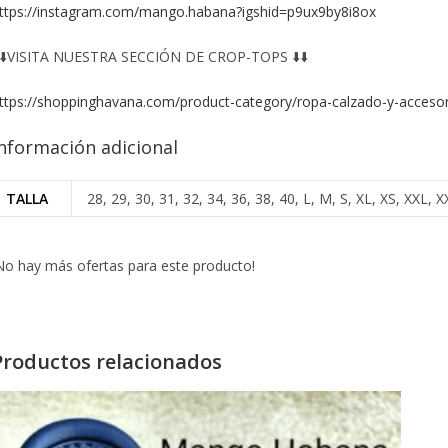
ttps://instagram.com/mango.habana?igshid=p9ux9by8i8ox
️⬇️VISITA NUESTRA SECCIÓN DE CROP-TOPS ⬇️⬇️
ttps://shoppinghavana.com/product-category/ropa-calzado-y-accesor
nformación adicional
TALLA
28, 29, 30, 31, 32, 34, 36, 38, 40, L, M, S, XL, XS, XXL
No hay más ofertas para este producto!
Productos relacionados