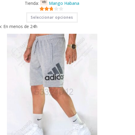
Tienda:
Mango Habana
Este
2.71
Seleccionar opciones
producto
tiene
de 5
:
En menos de 24h
múltiples
variantes.
Las
opciones
se
pueden
elegir
en
la
página
de
producto