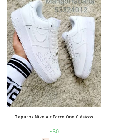
Zapatos Nike Air Force One Clásicos
$
80