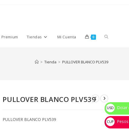
Alternar
s Premium
Tiendas
Mi Cuenta
0
búsqueda
>
Tienda
>
PULLOVER BLANCO PLV539
de
PULLOVER BLANCO PLV539
la
Dolar 
USD
$
PULLOVER BLANCO PLV539
Pesos
web
CUP