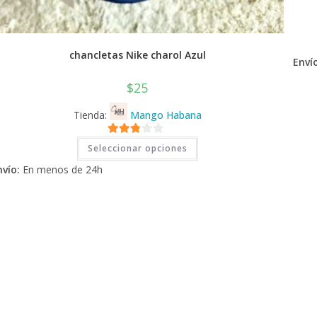
chancletas Nike charol Azul
Envío
$
25
Tienda:
Mango Habana
Este
2.71
Seleccionar opciones
producto
tiene
de 5
nvío:
En menos de 24h
múltiples
variantes.
Las
opciones
se
pueden
elegir
en
la
página
de
producto