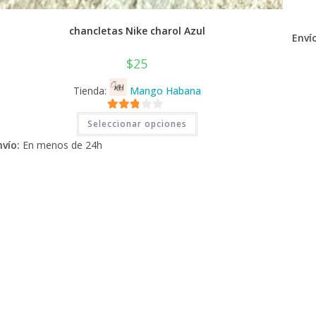
chancletas Nike charol Azul
Envío
$
25
Tienda:
Mango Habana
Este
2.71
Seleccionar opciones
producto
tiene
de 5
nvío:
En menos de 24h
múltiples
variantes.
Las
opciones
se
pueden
elegir
en
la
página
de
producto