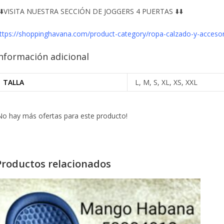
️⬇️VISITA NUESTRA SECCIÓN DE JOGGERS 4 PUERTAS ⬇️⬇️
ttps://shoppinghavana.com/product-category/ropa-calzado-y-acceso
nformación adicional
TALLA
L, M, S, XL, XS, XXL
No hay más ofertas para este producto!
Productos relacionados