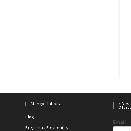
Mango Habana
¿ Dese
Ofert
Blog
Email
Preguntas Frecuentes