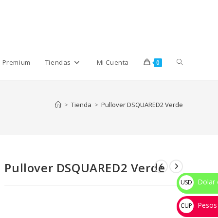
Alternar
s Premium
Tiendas
Mi Cuenta
0
búsqueda
>
Tienda
>
Pullover DSQUARED2 Verde
de
Pullover DSQUARED2 Verde
la
Dolar 
USD
$
Pesos
web
CUP