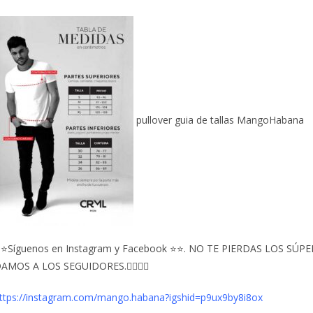
pullover guia de tallas MangoHabana
⭐Síguenos en Instagram y Facebook ⭐⭐. NO TE PIERDAS LOS S
AMOS A LOS SEGUIDORES.👇🏻👇🏻
ttps://instagram.com/mango.habana?igshid=p9ux9by8i8ox