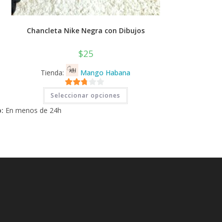
Chancleta Nike Negra con Dibujos
$
25
Tienda:
Mango Habana
Este
2.71
Seleccionar opciones
producto
tiene
de 5
:
En menos de 24h
múltiples
variantes.
Las
opciones
se
pueden
elegir
en
la
página
de
producto