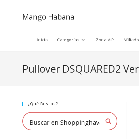
Ir
al
Mango Habana
contenido
Inicio
Categorías
Zona VIP
Afiliad
Pullover DSQUARED2 Ve
¿Qué Buscas?