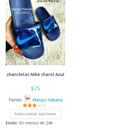
elegir
en
la
página
de
producto
chancletas Nike charol Azul
$
25
Tienda:
Mango Habana
Este
2.71
Seleccionar opciones
producto
tiene
de 5
Envío:
En menos de 24h
múltiples
variantes.
Las