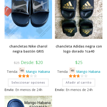
chancletas Nike charol
chancleta Adidas negra con
negra bastón GRIS
logo dorado 1ca40
Desde:
$
20
$
25
$
25
Tienda:
Mango Habana
Tienda:
Mango Habana
Este
2.71
2.71
Seleccionar opciones
Añadir al carrito
producto
tiene
de 5
de 5
Envío:
En menos de 24h
Envío:
En menos de 24h
múltiples
variantes.
Las
opciones
se
pueden