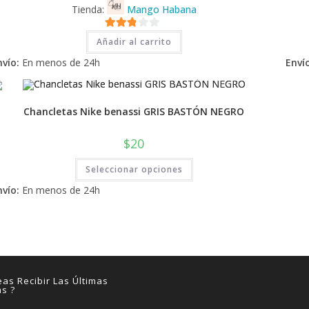
Tienda:
Mango Habana
2.71
Añadir al carrito
de 5
nvío:
En menos de 24h
Envío
Chancletas Nike benassi GRIS BASTÓN NEGRO
$
20
Este
Seleccionar opciones
producto
tiene
nvío:
En menos de 24h
múltiples
variantes.
Las
opciones
se
pueden
elegir
en
la
página
as Recibir Las Últimas
de
as ?
producto