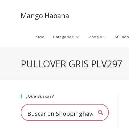
Ir
al
Mango Habana
contenido
Inicio
Categorías
Zona VIP
Afiliad
PULLOVER GRIS PLV297
¿Qué Buscas?