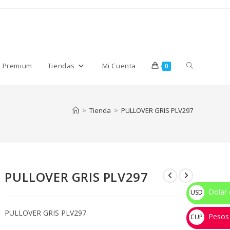
Alternar
s Premium
Tiendas
Mi Cuenta
0
búsqueda
>
Tienda
>
PULLOVER GRIS PLV297
de
PULLOVER GRIS PLV297
la
Dolar 
USD
$
PULLOVER GRIS PLV297
Pesos
web
CUP