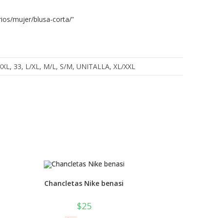
ios/mujer/blusa-corta/
”
, XXXL, 33, L/XL, M/L, S/M, UNITALLA, XL/XXL
Chancletas Nike benasi
$
25