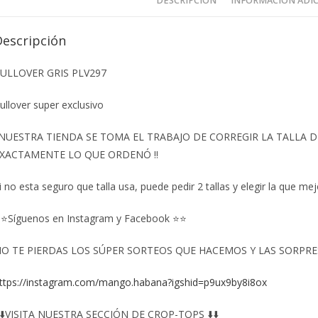
DESCRIPCIÓN
INFORMACIÓN ADI
Descripción
ULLOVER GRIS PLV297
ullover super exclusivo
️NUESTRA TIENDA SE TOMA EL TRABAJO DE CORREGIR LA TALLA
XACTAMENTE LO QUE ORDENÓ ‼️
i no esta seguro que talla usa, puede pedir 2 tallas y elegir la que mej
⭐Síguenos en Instagram y Facebook ⭐⭐
O TE PIERDAS LOS SÚPER SORTEOS QUE HACEMOS Y LAS SORPRESA
ttps://instagram.com/mango.habana?igshid=p9ux9by8i8ox
️⬇️VISITA NUESTRA SECCIÓN DE CROP-TOPS ⬇️⬇️