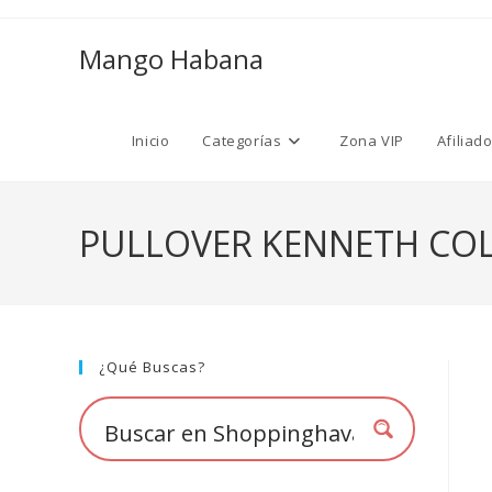
Ir
al
Mango Habana
contenido
Inicio
Categorías
Zona VIP
Afiliad
PULLOVER KENNETH COL
¿Qué Buscas?