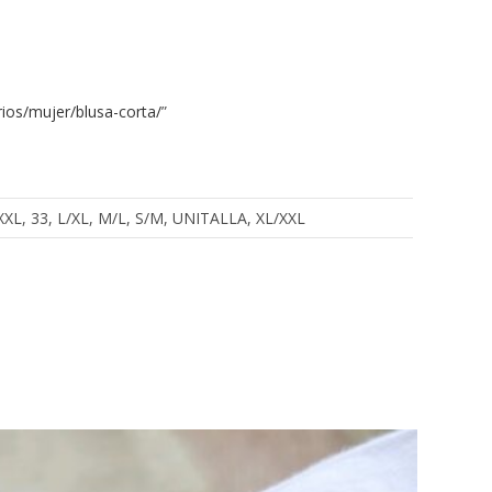
ios/mujer/blusa-corta/
”
, XXXL, 33, L/XL, M/L, S/M, UNITALLA, XL/XXL