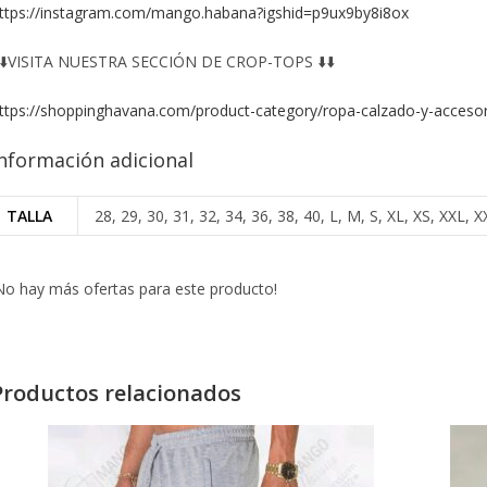
ttps://instagram.com/mango.habana?igshid=p9ux9by8i8ox
️⬇️VISITA NUESTRA SECCIÓN DE CROP-TOPS ⬇️⬇️
ttps://shoppinghavana.com/product-category/ropa-calzado-y-accesor
nformación adicional
TALLA
28, 29, 30, 31, 32, 34, 36, 38, 40, L, M, S, XL, XS, XXL
No hay más ofertas para este producto!
Productos relacionados