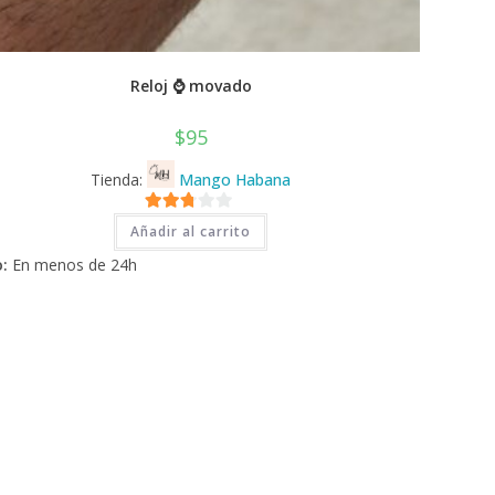
Reloj ⌚ movado
$
95
Tienda:
Mango Habana
2.71
Añadir al carrito
de 5
:
En menos de 24h