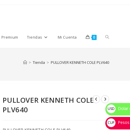
Alternar
s Premium
Tiendas
Mi Cuenta
0
búsqueda
>
Tienda
>
PULLOVER KENNETH COLE PLV640
de
PULLOVER KENNETH COLE
la
PLV640
Dolar 
USD
$
Pesos
web
CUP
PULLOVER KENNETH COLE PLV640