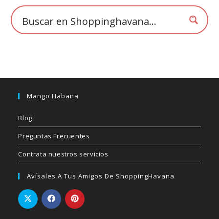
la
página
de
producto
Mango Habana
Blog
Preguntas Frecuentes
Contrata nuestros servicios
Avísales A Tus Amigos De ShoppingHavana