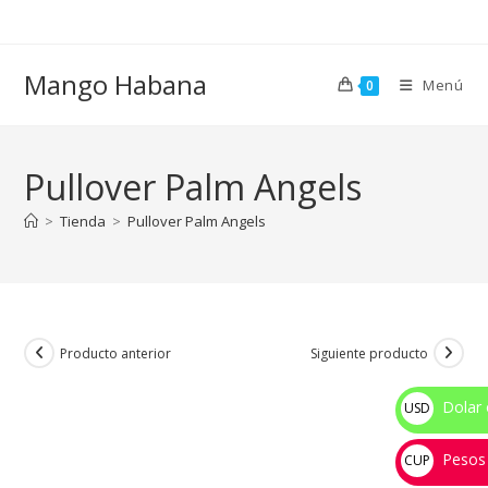
Ir
al
contenido
Mango Habana
Menú
0
Pullover Palm Angels
>
Tienda
>
Pullover Palm Angels
Producto anterior
Siguiente producto
Dolar 
USD
$
Pesos
CUP