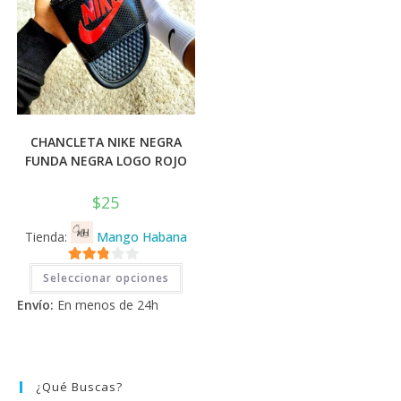
CHANCLETA NIKE NEGRA
FUNDA NEGRA LOGO ROJO
$
25
Tienda:
Mango Habana
Este
2.71
Seleccionar opciones
producto
tiene
de 5
Envío:
En menos de 24h
múltiples
variantes.
Las
opciones
se
pueden
elegir
¿Qué Buscas?
en