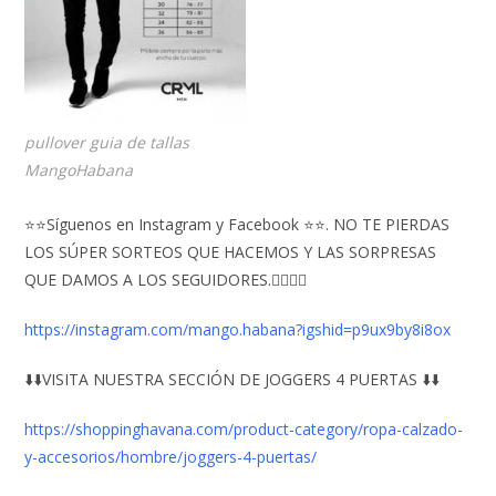
pullover guia de tallas
MangoHabana
⭐⭐Síguenos en Instagram y Facebook ⭐⭐. NO TE PIERDAS
LOS SÚPER SORTEOS QUE HACEMOS Y LAS SORPRESAS
QUE DAMOS A LOS SEGUIDORES.👇🏻👇🏻
https://instagram.com/mango.habana?igshid=p9ux9by8i8ox
⬇️⬇️VISITA NUESTRA SECCIÓN DE JOGGERS 4 PUERTAS ⬇️⬇️
https://shoppinghavana.com/product-category/ropa-calzado-
y-accesorios/hombre/joggers-4-puertas/