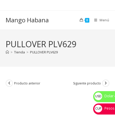
Ir
al
contenido
Mango Habana
Menú
0
PULLOVER PLV629
>
Tienda
>
PULLOVER PLV629
Producto anterior
Siguiente producto
Dolar 
USD
$
Pesos
CUP