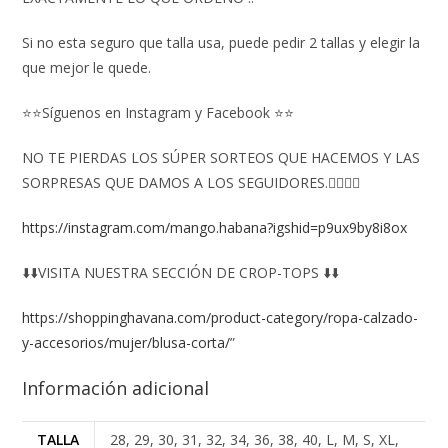
Si no esta seguro que talla usa, puede pedir 2 tallas y elegir la
que mejor le quede.
⭐⭐Síguenos en Instagram y Facebook ⭐⭐
NO TE PIERDAS LOS SÚPER SORTEOS QUE HACEMOS Y LAS
SORPRESAS QUE DAMOS A LOS SEGUIDORES.👇🏻👇🏻
https://instagram.com/mango.habana?igshid=p9ux9by8i8ox
⬇️⬇️VISITA NUESTRA SECCIÓN DE CROP-TOPS ⬇️⬇️
https://shoppinghavana.com/product-category/ropa-calzado-
y-accesorios/mujer/blusa-corta/
”
Información adicional
TALLA
28, 29, 30, 31, 32, 34, 36, 38, 40, L, M, S, XL,