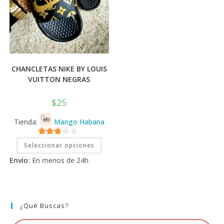
CHANCLETAS NIKE BY LOUIS
VUITTON NEGRAS
$
25
Tienda:
Mango Habana
Este
2.71
Seleccionar opciones
producto
tiene
de 5
Envío:
En menos de 24h
múltiples
variantes.
Las
opciones
se
pueden
elegir
¿Qué Buscas?
en
la
página