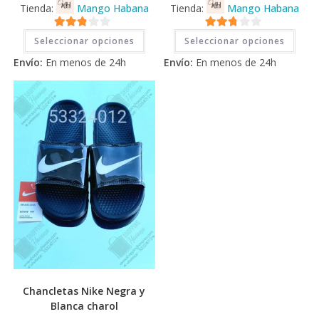
Tienda:
Mango Habana
Tienda:
Mango Habana
Este
Este
2.71
2.71
Seleccionar opciones
Seleccionar opciones
producto
prod
tiene
tiene
de 5
de 5
Envío:
En menos de 24h
Envío:
En menos de 24h
múltiples
múlti
variantes.
varia
Las
Las
opciones
opci
se
se
pueden
pued
elegir
elegi
en
en
la
la
página
pági
de
de
producto
prod
Chancletas Nike Negra y
Blanca charol