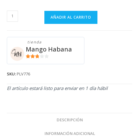
PULLOVER
AÑADIR AL CARRITO
VERSACE
PLV776
cantidad
tienda
Mango Habana
2.71
de 5
SKU:
PLV776
El artículo estará listo para enviar en 1 día hábil
DESCRIPCIÓN
INFORMACIÓN ADICIONAL