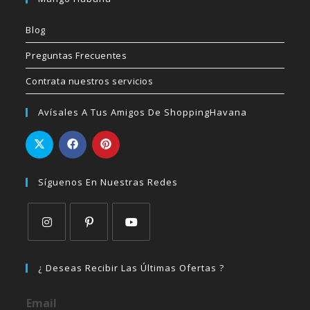
Blog
Preguntas Frecuentes
Contrata nuestros servicios
Avísales A Tus Amigos De ShoppingHavana
Síguenos En Nuestras Redes
Se
Se
Se
abre
abre
abre
¿ Deseas Recibir Las Últimas Ofertas ?
en
en
en
una
una
una
Email