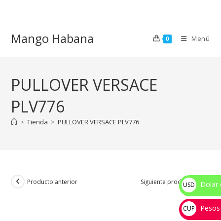
Ir
al
contenido
Mango Habana
Menú
0
PULLOVER VERSACE
PLV776
>
Tienda
>
PULLOVER VERSACE PLV776
Producto anterior
Siguiente producto
Dolar 
USD
$
Pesos
CUP