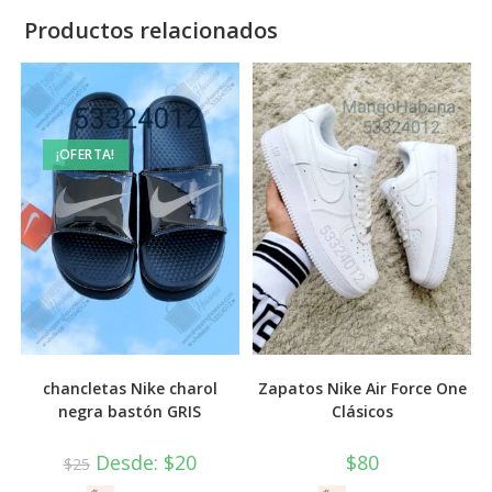
Productos relacionados
¡OFERTA!
chancletas Nike charol
Zapatos Nike Air Force One
negra bastón GRIS
Clásicos
Desde:
$
20
$
80
$
25