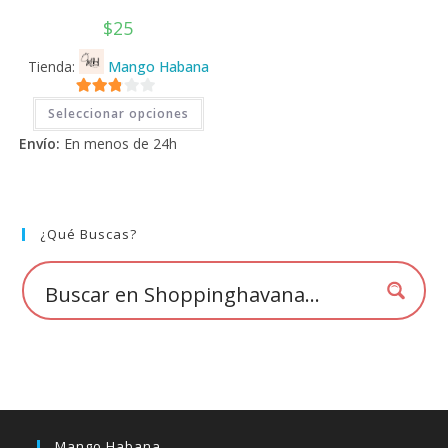
$
25
Tienda:
Mango Habana
Este
2.71
Seleccionar opciones
producto
tiene
de 5
Envío:
En menos de 24h
múltiples
variantes.
Las
opciones
se
pueden
elegir
¿Qué Buscas?
en
la
página
de
producto
Mango Habana