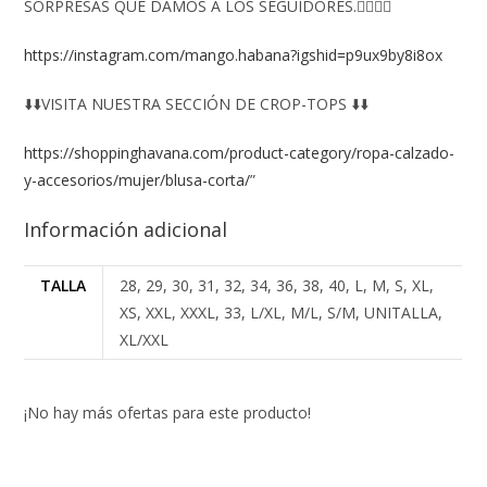
SORPRESAS QUE DAMOS A LOS SEGUIDORES.👇🏻👇🏻
https://instagram.com/mango.habana?igshid=p9ux9by8i8ox
⬇️⬇️VISITA NUESTRA SECCIÓN DE CROP-TOPS ⬇️⬇️
https://shoppinghavana.com/product-category/ropa-calzado-
y-accesorios/mujer/blusa-corta/
”
Información adicional
TALLA
28, 29, 30, 31, 32, 34, 36, 38, 40, L, M, S, XL,
XS, XXL, XXXL, 33, L/XL, M/L, S/M, UNITALLA,
XL/XXL
¡No hay más ofertas para este producto!