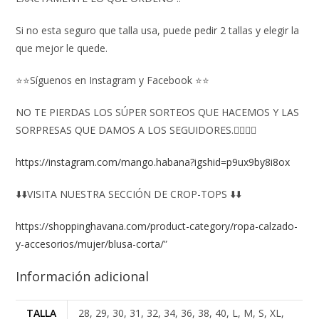
Si no esta seguro que talla usa, puede pedir 2 tallas y elegir la
que mejor le quede.
⭐⭐Síguenos en Instagram y Facebook ⭐⭐
NO TE PIERDAS LOS SÚPER SORTEOS QUE HACEMOS Y LAS
SORPRESAS QUE DAMOS A LOS SEGUIDORES.👇🏻👇🏻
https://instagram.com/mango.habana?igshid=p9ux9by8i8ox
⬇️⬇️VISITA NUESTRA SECCIÓN DE CROP-TOPS ⬇️⬇️
https://shoppinghavana.com/product-category/ropa-calzado-
y-accesorios/mujer/blusa-corta/
”
Información adicional
TALLA
28, 29, 30, 31, 32, 34, 36, 38, 40, L, M, S, XL,