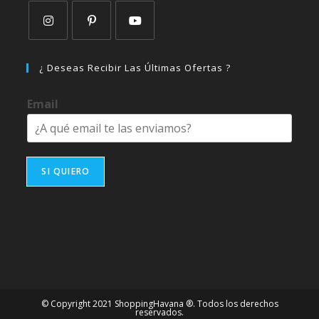
Se
Se
Se
abre
abre
abre
¿ Deseas Recibir Las Últimas Ofertas ?
en
en
en
una
una
una
Email
nueva
nueva
nueva
pestaña
pestaña
pestaña
SI QUIERO
© Copyright 2021 ShoppingHavana ®. Todos los derechos
reservados.