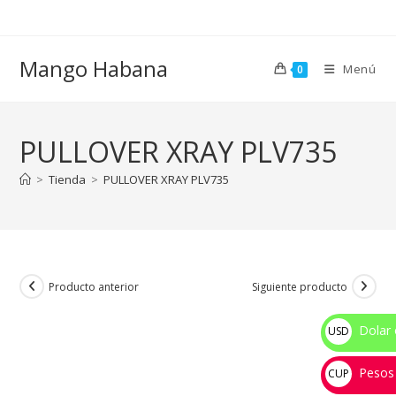
Ir
al
contenido
Mango Habana
Menú
0
PULLOVER XRAY PLV735
>
Tienda
>
PULLOVER XRAY PLV735
Producto anterior
Siguiente producto
Dolar 
USD
$
Pesos
CUP