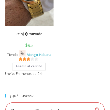
Reloj ⌚ movado
$
95
Tienda:
Mango Habana
2.71
Añadir al carrito
de 5
Envío:
En menos de 24h
¿Qué Buscas?