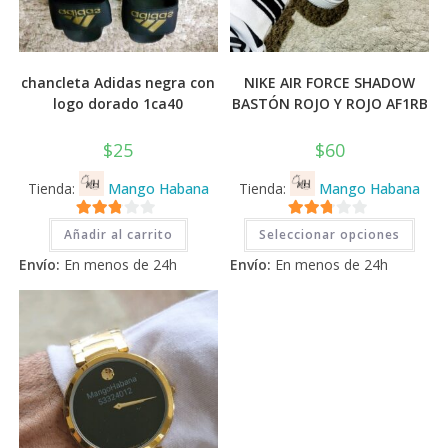
chancleta Adidas negra con
NIKE AIR FORCE SHADOW
logo dorado 1ca40
BASTÓN ROJO Y ROJO AF1RB
$
25
$
60
Tienda:
Mango Habana
Tienda:
Mango Habana
Este
2.71
2.71
Añadir al carrito
Seleccionar opciones
prod
tiene
de 5
de 5
Envío:
En menos de 24h
Envío:
En menos de 24h
múlti
varia
Las
opci
se
pued
elegi
en
la
pági
de
prod