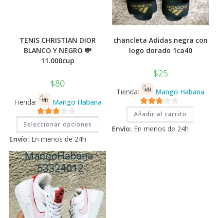
TENIS CHRISTIAN DIOR
chancleta Adidas negra con
BLANCO Y NEGRO 💸
logo dorado 1ca40
11.000cup
$
25
$
80
Tienda:
Mango Habana
Tienda:
Mango Habana
2.71
Añadir al carrito
Este
2.71
de 5
Seleccionar opciones
producto
Envío:
En menos de 24h
tiene
de 5
Envío:
En menos de 24h
múltiples
variantes.
Las
opciones
se
pueden
elegir
en
la
página
de
producto