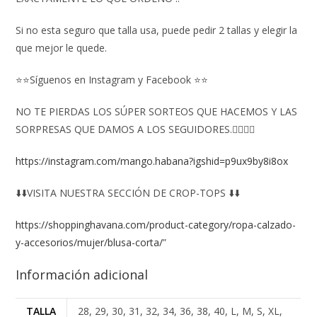
Si no esta seguro que talla usa, puede pedir 2 tallas y elegir la
que mejor le quede.
⭐⭐Síguenos en Instagram y Facebook ⭐⭐
NO TE PIERDAS LOS SÚPER SORTEOS QUE HACEMOS Y LAS
SORPRESAS QUE DAMOS A LOS SEGUIDORES.👇🏻👇🏻
https://instagram.com/mango.habana?igshid=p9ux9by8i8ox
⬇️⬇️VISITA NUESTRA SECCIÓN DE CROP-TOPS ⬇️⬇️
https://shoppinghavana.com/product-category/ropa-calzado-
y-accesorios/mujer/blusa-corta/
”
Información adicional
TALLA
28, 29, 30, 31, 32, 34, 36, 38, 40, L, M, S, XL,