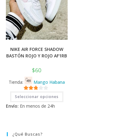
NIKE AIR FORCE SHADOW
BASTÓN ROJO Y ROJO AF1RB
$
60
Tienda:
Mango Habana
Este
2.71
Seleccionar opciones
producto
tiene
de 5
Envío:
En menos de 24h
múltiples
variantes.
Las
opciones
se
pueden
elegir
¿Qué Buscas?
en