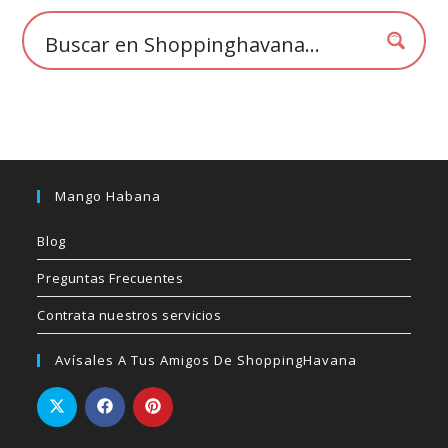
la
página
de
producto
Mango Habana
Blog
Preguntas Frecuentes
Contrata nuestros servicios
Avísales A Tus Amigos De ShoppingHavana