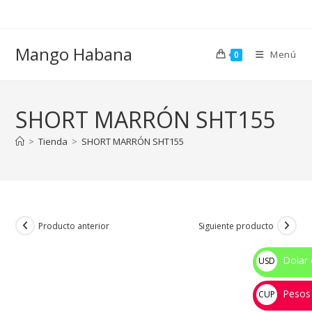
Ir
al
contenido
Mango Habana
Menú
0
SHORT MARRÓN SHT155
>
Tienda
>
SHORT MARRÓN SHT155
Producto anterior
Siguiente producto
Dolar 
USD
$
Pesos
CUP