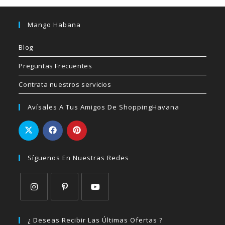
Mango Habana
Blog
Preguntas Frecuentes
Contrata nuestros servicios
Avísales A Tus Amigos De ShoppingHavana
Síguenos En Nuestras Redes
Se
Se
Se
abre
abre
abre
¿ Deseas Recibir Las Últimas Ofertas ?