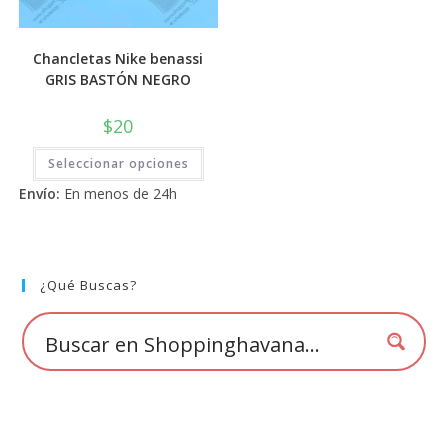
Chancletas Nike benassi
GRIS BASTÓN NEGRO
$
20
Este
Seleccionar opciones
producto
tiene
Envío:
En menos de 24h
múltiples
variantes.
Las
opciones
se
pueden
elegir
¿Qué Buscas?
en
la
página
de
producto