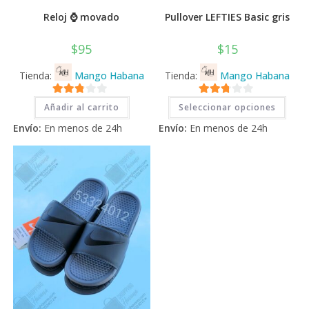
Reloj ⌚ movado
Pullover LEFTIES Basic gris
$
95
$
15
Tienda:
Mango Habana
Tienda:
Mango Habana
Este
2.71
2.71
Añadir al carrito
Seleccionar opciones
prod
tiene
de 5
de 5
Envío:
En menos de 24h
Envío:
En menos de 24h
múlti
varia
Las
opci
se
pued
elegi
en
la
pági
de
prod