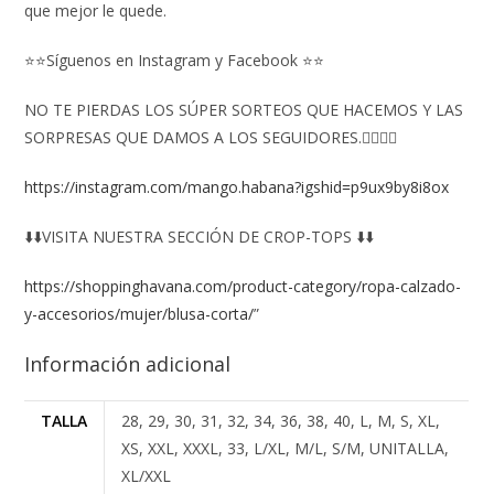
que mejor le quede.
⭐⭐Síguenos en Instagram y Facebook ⭐⭐
NO TE PIERDAS LOS SÚPER SORTEOS QUE HACEMOS Y LAS
SORPRESAS QUE DAMOS A LOS SEGUIDORES.👇🏻👇🏻
https://instagram.com/mango.habana?igshid=p9ux9by8i8ox
⬇️⬇️VISITA NUESTRA SECCIÓN DE CROP-TOPS ⬇️⬇️
https://shoppinghavana.com/product-category/ropa-calzado-
y-accesorios/mujer/blusa-corta/
”
Información adicional
TALLA
28, 29, 30, 31, 32, 34, 36, 38, 40, L, M, S, XL,
XS, XXL, XXXL, 33, L/XL, M/L, S/M, UNITALLA,
XL/XXL