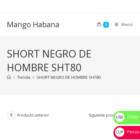
Ir
al
contenido
Mango Habana
Menú
0
SHORT NEGRO DE
HOMBRE SHT80
>
Tienda
>
SHORT NEGRO DE HOMBRE SHT80
Producto anterior
Siguiente producto
Dolar 
USD
$
Pesos
CUP