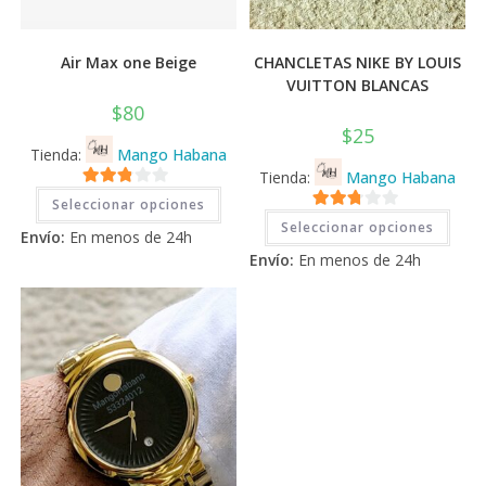
Air Max one Beige
CHANCLETAS NIKE BY LOUIS
VUITTON BLANCAS
$
80
$
25
Tienda:
Mango Habana
Tienda:
Mango Habana
Este
2.71
Seleccionar opciones
producto
Este
2.71
tiene
de 5
Seleccionar opciones
prod
Envío:
En menos de 24h
múltiples
tiene
de 5
variantes.
Envío:
En menos de 24h
múlti
Las
varia
opciones
Las
se
opci
pueden
se
elegir
pued
en
elegi
la
en
página
la
de
pági
producto
de
prod