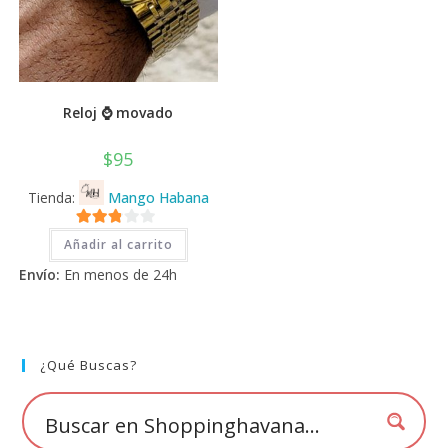
Reloj ⌚ movado
$
95
Tienda:
Mango Habana
2.71
Añadir al carrito
de 5
Envío:
En menos de 24h
¿Qué Buscas?