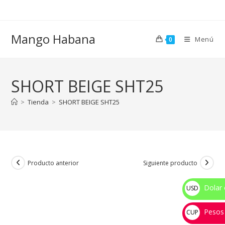
Ir
al
contenido
Mango Habana
Menú
0
SHORT BEIGE SHT25
>
Tienda
>
SHORT BEIGE SHT25
Producto anterior
Siguiente producto
Dolar 
USD
$
Pesos
CUP