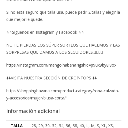
Si no esta seguro que talla usa, puede pedir 2 tallas y elegir la
que mejor le quede.
⭐⭐Síguenos en Instagram y Facebook ⭐⭐
NO TE PIERDAS LOS SÚPER SORTEOS QUE HACEMOS Y LAS
SORPRESAS QUE DAMOS A LOS SEGUIDORES.👇🏻👇🏻
https://instagram.com/mango.habana?igshid=p9ux9by8i8ox
⬇️⬇️VISITA NUESTRA SECCIÓN DE CROP-TOPS ⬇️⬇️
https://shoppinghavana.com/product-category/ropa-calzado-
y-accesorios/mujer/blusa-corta/
”
Información adicional
TALLA
28, 29, 30, 32, 34, 36, 38, 40, L, M, S, XL, XS,