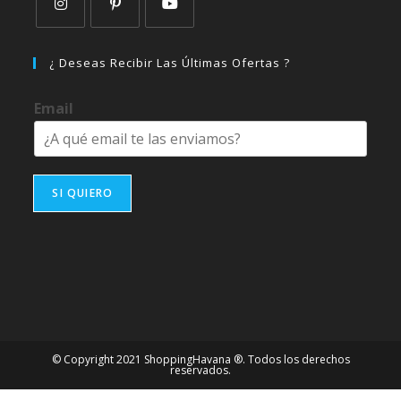
Se
Se
Se
abre
abre
abre
¿ Deseas Recibir Las Últimas Ofertas ?
en
en
en
una
una
una
Email
nueva
nueva
nueva
pestaña
pestaña
pestaña
SI QUIERO
© Copyright 2021 ShoppingHavana ®. Todos los derechos
reservados.