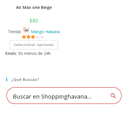
Air Max one Beige
$
80
Tienda:
Mango Habana
Este
2.71
Seleccionar opciones
producto
tiene
de 5
Envío:
En menos de 24h
múltiples
variantes.
Las
opciones
se
pueden
elegir
¿Qué Buscas?
en
la
página
de
producto