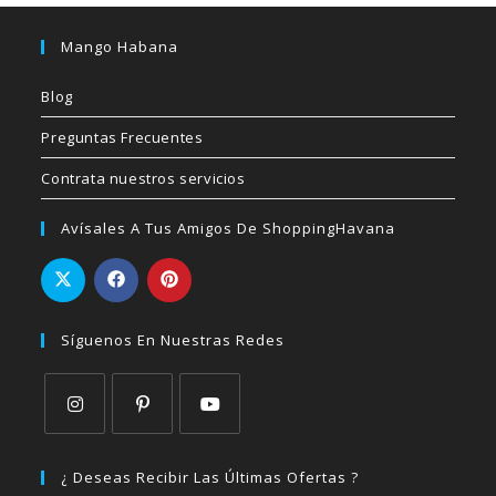
Mango Habana
Blog
Preguntas Frecuentes
Contrata nuestros servicios
Avísales A Tus Amigos De ShoppingHavana
Síguenos En Nuestras Redes
Se
Se
Se
abre
abre
abre
¿ Deseas Recibir Las Últimas Ofertas ?