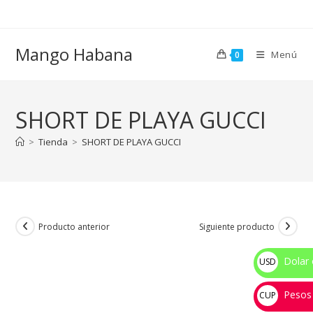
Ir
al
contenido
Mango Habana
Menú
0
SHORT DE PLAYA GUCCI
>
Tienda
>
SHORT DE PLAYA GUCCI
Producto anterior
Siguiente producto
Dolar 
USD
$
Pesos
CUP