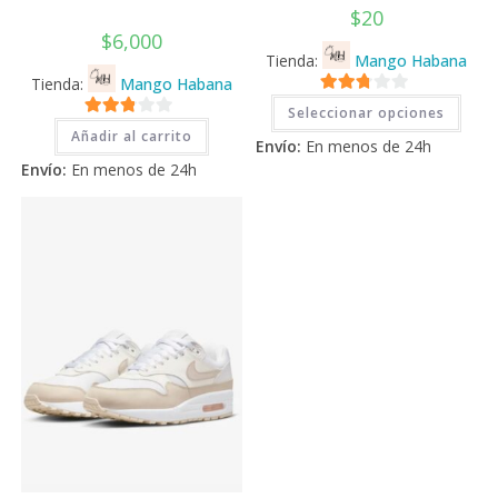
$
20
$
6,000
Tienda:
Mango Habana
Tienda:
Mango Habana
Este
2.71
Seleccionar opciones
prod
2.71
tiene
de 5
Añadir al carrito
Envío:
En menos de 24h
múlti
de 5
varia
Envío:
En menos de 24h
Las
opci
se
pued
elegi
en
la
pági
de
prod