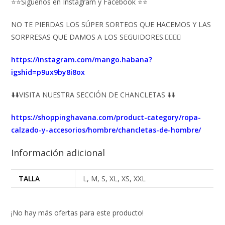
⭐⭐Síguenos en Instagram y Facebook ⭐⭐
NO TE PIERDAS LOS SÚPER SORTEOS QUE HACEMOS Y LAS
SORPRESAS QUE DAMOS A LOS SEGUIDORES.👇🏻👇🏻
https://instagram.com/mango.habana?
igshid=p9ux9by8i8ox
⬇️⬇️VISITA NUESTRA SECCIÓN DE CHANCLETAS ⬇️⬇️
https://shoppinghavana.com/product-category/ropa-
calzado-y-accesorios/hombre/chancletas-de-hombre/
Información adicional
TALLA
L, M, S, XL, XS, XXL
¡No hay más ofertas para este producto!