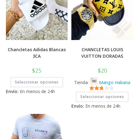
Chancletas Adidas Blancas
CHANCLETAS LOUIS
3CA
VUITTON DORADAS
$
25
$
20
Este
Seleccionar opciones
Tienda:
Mango Habana
producto
tiene
Envío:
En menos de 24h
múltiples
Este
2.71
variantes.
Seleccionar opciones
prod
Las
tiene
de 5
opciones
Envío:
En menos de 24h
múlti
se
varia
pueden
Las
elegir
opci
en
se
la
pued
página
elegi
de
en