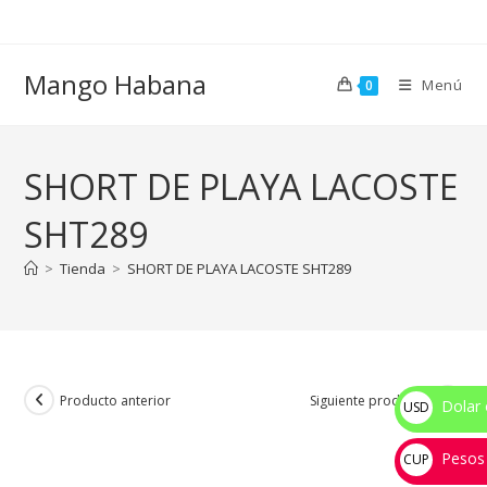
Ir
al
contenido
Mango Habana
Menú
0
SHORT DE PLAYA LACOSTE
SHT289
>
Tienda
>
SHORT DE PLAYA LACOSTE SHT289
Producto anterior
Siguiente producto
Dolar 
USD
$
Pesos
CUP