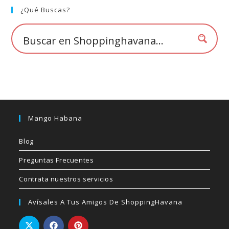
elegir
¿Qué Buscas?
en
la
página
de
producto
Mango Habana
Blog
Preguntas Frecuentes
Contrata nuestros servicios
Avísales A Tus Amigos De ShoppingHavana