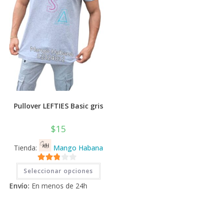
producto
la
pági
de
prod
Pullover LEFTIES Basic gris
$
15
Tienda:
Mango Habana
Este
2.71
Seleccionar opciones
producto
tiene
de 5
Envío:
En menos de 24h
múltiples
variantes.
Las
opciones
se
pueden