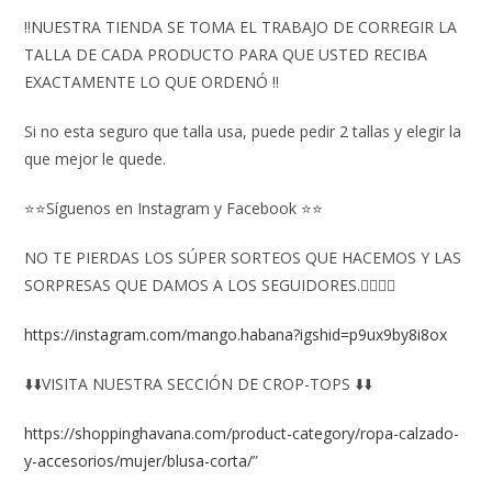
‼️NUESTRA TIENDA SE TOMA EL TRABAJO DE CORREGIR LA
TALLA DE CADA PRODUCTO PARA QUE USTED RECIBA
EXACTAMENTE LO QUE ORDENÓ ‼️
Si no esta seguro que talla usa, puede pedir 2 tallas y elegir la
que mejor le quede.
⭐⭐Síguenos en Instagram y Facebook ⭐⭐
NO TE PIERDAS LOS SÚPER SORTEOS QUE HACEMOS Y LAS
SORPRESAS QUE DAMOS A LOS SEGUIDORES.👇🏻👇🏻
https://instagram.com/mango.habana?igshid=p9ux9by8i8ox
⬇️⬇️VISITA NUESTRA SECCIÓN DE CROP-TOPS ⬇️⬇️
https://shoppinghavana.com/product-category/ropa-calzado-
y-accesorios/mujer/blusa-corta/
”