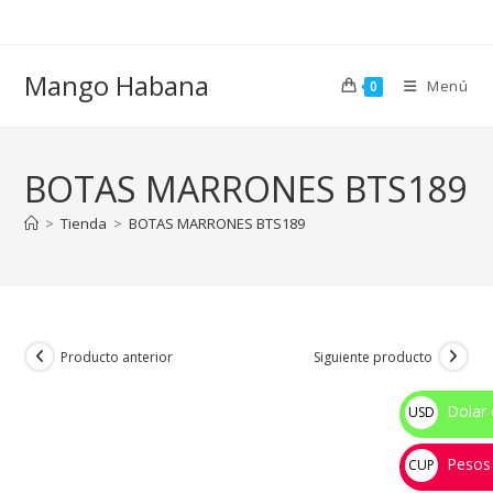
Ir
al
contenido
Mango Habana
Menú
0
BOTAS MARRONES BTS189
>
Tienda
>
BOTAS MARRONES BTS189
Producto anterior
Siguiente producto
Dolar 
USD
$
Pesos
CUP