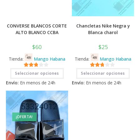
CONVERSE BLANCOS CORTE
Chancletas Nike Negra y
ALTO BLANCO CCBA
Blanca charol
$
60
$
25
Tienda:
Mango Habana
Tienda:
Mango Habana
Este
Este
2.71
2.71
Seleccionar opciones
Seleccionar opciones
producto
prod
tiene
tiene
de 5
de 5
Envío:
En menos de 24h
Envío:
En menos de 24h
múltiples
múlti
variantes.
varia
Las
Las
opciones
opci
se
se
pueden
pued
elegir
elegi
en
en
¡OFERTA!
la
la
página
pági
de
de
producto
prod