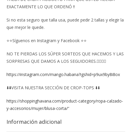
EXACTAMENTE LO QUE ORDENÓ ‼️
Si no esta seguro que talla usa, puede pedir 2 tallas y elegir la
que mejor le quede.
⭐⭐Síguenos en Instagram y Facebook ⭐⭐
NO TE PIERDAS LOS SÚPER SORTEOS QUE HACEMOS Y LAS
SORPRESAS QUE DAMOS A LOS SEGUIDORES.👇🏻👇🏻
https://instagram.com/mango.habana?igshid=p9ux9by8i8ox
⬇️⬇️VISITA NUESTRA SECCIÓN DE CROP-TOPS ⬇️⬇️
https://shoppinghavana.com/product-category/ropa-calzado-
y-accesorios/mujer/blusa-corta/
“
Información adicional