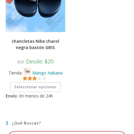
chancletas Nike charol
negra bastón GRIS
Desde:
$
20
$
25
Tienda:
Mango Habana
Este
2.71
Seleccionar opciones
producto
tiene
de 5
Envío:
En menos de 24h
múltiples
variantes.
Las
opciones
se
pueden
elegir
¿Qué Buscas?
en
la
página