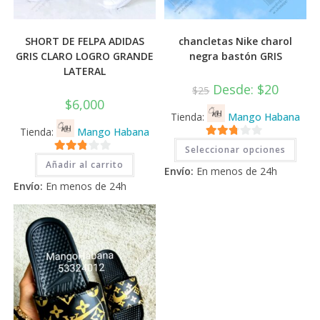
SHORT DE FELPA ADIDAS
chancletas Nike charol
GRIS CLARO LOGRO GRANDE
negra bastón GRIS
LATERAL
Desde:
$
20
$
25
$
6,000
Tienda:
Mango Habana
Tienda:
Mango Habana
Este
2.71
Seleccionar opciones
prod
2.71
tiene
de 5
Añadir al carrito
Envío:
En menos de 24h
múlti
de 5
varia
Envío:
En menos de 24h
Las
opci
se
pued
elegi
en
la
pági
de
prod