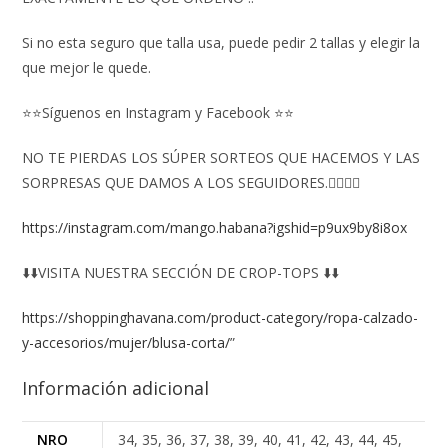
Si no esta seguro que talla usa, puede pedir 2 tallas y elegir la
que mejor le quede.
⭐⭐Síguenos en Instagram y Facebook ⭐⭐
NO TE PIERDAS LOS SÚPER SORTEOS QUE HACEMOS Y LAS
SORPRESAS QUE DAMOS A LOS SEGUIDORES.👇🏻👇🏻
https://instagram.com/mango.habana?igshid=p9ux9by8i8ox
⬇️⬇️VISITA NUESTRA SECCIÓN DE CROP-TOPS ⬇️⬇️
https://shoppinghavana.com/product-category/ropa-calzado-
y-accesorios/mujer/blusa-corta/
”
Información adicional
NRO
34, 35, 36, 37, 38, 39, 40, 41, 42, 43, 44, 45,