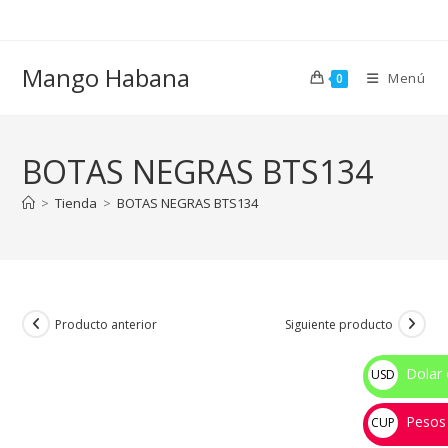
Ir
al
contenido
Mango Habana
Menú
0
BOTAS NEGRAS BTS134
>
Tienda
>
BOTAS NEGRAS BTS134
Producto anterior
Siguiente producto
Dolar 
USD
$
Pesos
CUP