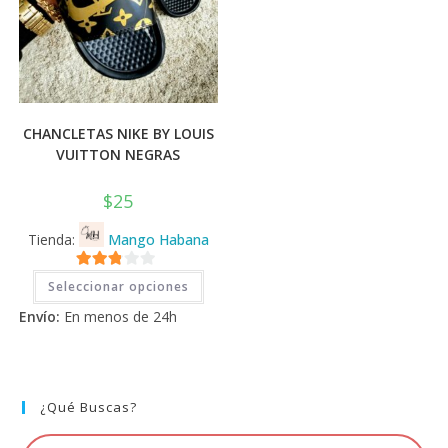
CHANCLETAS NIKE BY LOUIS
VUITTON NEGRAS
$
25
Tienda:
Mango Habana
Este
2.71
Seleccionar opciones
producto
tiene
de 5
Envío:
En menos de 24h
múltiples
variantes.
Las
opciones
se
pueden
elegir
¿Qué Buscas?
en
la
página