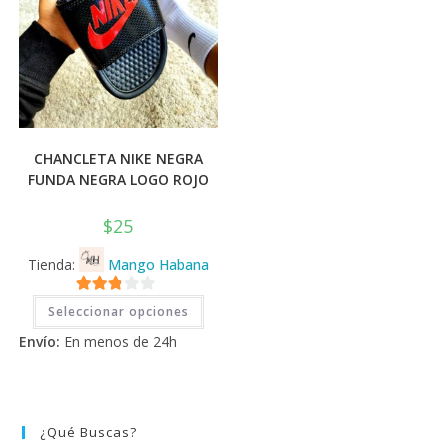
CHANCLETA NIKE NEGRA
FUNDA NEGRA LOGO ROJO
$
25
Tienda:
Mango Habana
Este
2.71
Seleccionar opciones
producto
tiene
de 5
Envío:
En menos de 24h
múltiples
variantes.
Las
opciones
se
pueden
elegir
¿Qué Buscas?
en