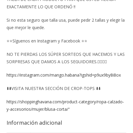
EXACTAMENTE LO QUE ORDENÓ ‼️
Si no esta seguro que talla usa, puede pedir 2 tallas y elegir la
que mejor le quede.
⭐⭐Síguenos en Instagram y Facebook ⭐⭐
NO TE PIERDAS LOS SÚPER SORTEOS QUE HACEMOS Y LAS
SORPRESAS QUE DAMOS A LOS SEGUIDORES.👇🏻👇🏻
https://instagram.com/mango.habana?igshid=p9ux9by8i8ox
⬇️⬇️VISITA NUESTRA SECCIÓN DE CROP-TOPS ⬇️⬇️
https://shoppinghavana.com/product-category/ropa-calzado-
y-accesorios/mujer/blusa-corta/
“
Información adicional