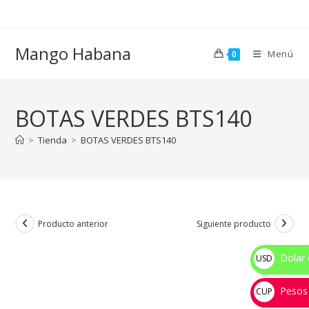
Ir
al
contenido
Mango Habana
Menú
0
BOTAS VERDES BTS140
>
Tienda
>
BOTAS VERDES BTS140
Producto anterior
Siguiente producto
Dolar 
USD
$
Pesos
CUP