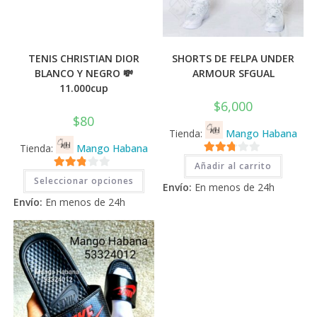
TENIS CHRISTIAN DIOR
SHORTS DE FELPA UNDER
BLANCO Y NEGRO 💸
ARMOUR SFGUAL
11.000cup
$
6,000
$
80
Tienda:
Mango Habana
Tienda:
Mango Habana
2.71
Añadir al carrito
Este
2.71
de 5
Seleccionar opciones
producto
Envío:
En menos de 24h
tiene
de 5
Envío:
En menos de 24h
múltiples
variantes.
Las
opciones
se
pueden
elegir
en
la
página
de
producto