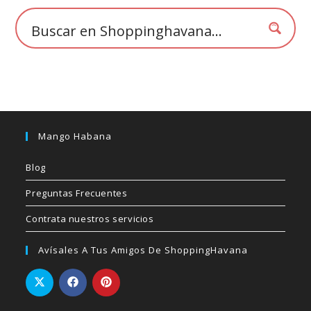
la
página
de
producto
Mango Habana
Blog
Preguntas Frecuentes
Contrata nuestros servicios
Avísales A Tus Amigos De ShoppingHavana