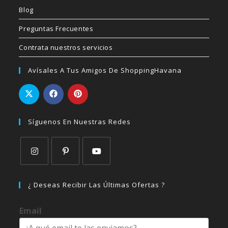
Blog
Preguntas Frecuentes
Contrata nuestros servicios
Avísales A Tus Amigos De ShoppingHavana
Síguenos En Nuestras Redes
Se
Se
Se
abre
abre
abre
¿ Deseas Recibir Las Últimas Ofertas ?
en
en
en
una
una
una
Email
nueva
nueva
nueva