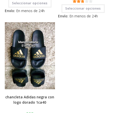
Este
2.71
Seleccionar opciones
producto
Este
2.71
tiene
de 5
Seleccionar opciones
prod
Envío:
En menos de 24h
múltiples
tiene
de 5
variantes.
Envío:
En menos de 24h
múlti
Las
varia
opciones
Las
se
opci
pueden
se
elegir
pued
en
elegi
la
en
página
la
de
pági
producto
de
prod
chancleta Adidas negra con
logo dorado 1ca40