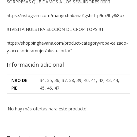
SORPRESAS QUE DAMOS A LOS SEGUIDORES.👇🏻👇🏻
https://instagram.com/mango.habana?igshid=p9ux9by8i8ox
⬇️⬇️VISITA NUESTRA SECCIÓN DE CROP-TOPS ⬇️⬇️
https://shoppinghavana.com/product-category/ropa-calzado-
y-accesorios/mujer/blusa-corta/
“
Información adicional
NRO DE
34, 35, 36, 37, 38, 39, 40, 41, 42, 43, 44,
PIE
45, 46, 47
¡No hay más ofertas para este producto!