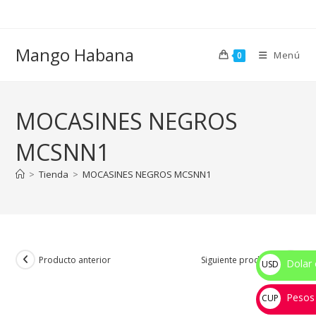
Ir
al
contenido
Mango Habana
Menú
0
MOCASINES NEGROS
MCSNN1
>
Tienda
>
MOCASINES NEGROS MCSNN1
Producto anterior
Siguiente producto
Dolar 
USD
$
Pesos
CUP