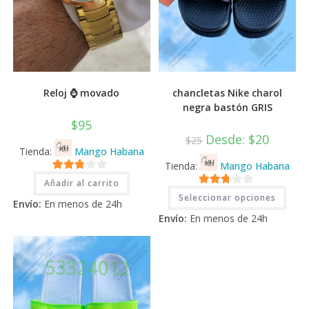
Reloj ⌚ movado
chancletas Nike charol
negra bastón GRIS
$
95
Desde:
$
20
$
25
Tienda:
Mango Habana
Tienda:
Mango Habana
2.71
Añadir al carrito
Este
2.71
de 5
Seleccionar opciones
prod
Envío:
En menos de 24h
tiene
de 5
Envío:
En menos de 24h
múlti
varia
Las
opci
se
pued
elegi
en
la
pági