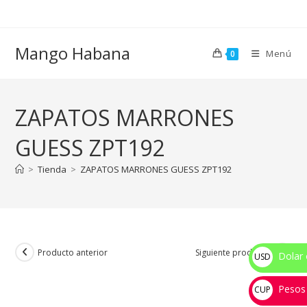
Ir
al
contenido
Mango Habana
Menú
0
ZAPATOS MARRONES
GUESS ZPT192
>
Tienda
>
ZAPATOS MARRONES GUESS ZPT192
Producto anterior
Siguiente producto
Dolar 
USD
$
Pesos
CUP