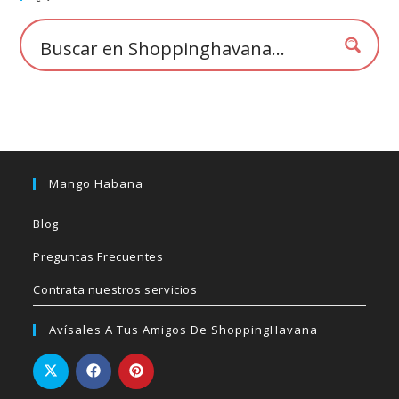
en
la
página
de
producto
Mango Habana
Blog
Preguntas Frecuentes
Contrata nuestros servicios
Avísales A Tus Amigos De ShoppingHavana