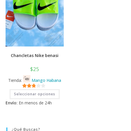
de
prod
Chancletas Nike benasi
$
25
Tienda:
Mango Habana
Este
2.71
Seleccionar opciones
producto
tiene
de 5
Envío:
En menos de 24h
múltiples
variantes.
Las
opciones
se
pueden
elegir
¿Qué Buscas?