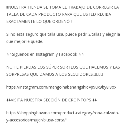
‼️NUESTRA TIENDA SE TOMA EL TRABAJO DE CORREGIR LA
TALLA DE CADA PRODUCTO PARA QUE USTED RECIBA
EXACTAMENTE LO QUE ORDENÓ ‼️
Si no esta seguro que talla usa, puede pedir 2 tallas y elegir la
que mejor le quede.
⭐⭐Síguenos en Instagram y Facebook ⭐⭐
NO TE PIERDAS LOS SÚPER SORTEOS QUE HACEMOS Y LAS
SORPRESAS QUE DAMOS A LOS SEGUIDORES.👇🏻👇🏻
https://instagram.com/mango.habana?igshid=p9ux9by8i8ox
⬇️⬇️VISITA NUESTRA SECCIÓN DE CROP-TOPS ⬇️⬇️
https://shoppinghavana.com/product-category/ropa-calzado-
y-accesorios/mujer/blusa-corta/
”