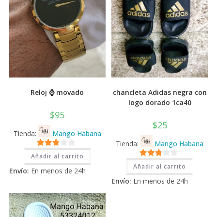
Reloj ⌚ movado
chancleta Adidas negra con
logo dorado 1ca40
$
95
$
25
Tienda:
Mango Habana
Tienda:
Mango Habana
2.71
Añadir al carrito
2.71
de 5
Añadir al carrito
Envío:
En menos de 24h
de 5
Envío:
En menos de 24h