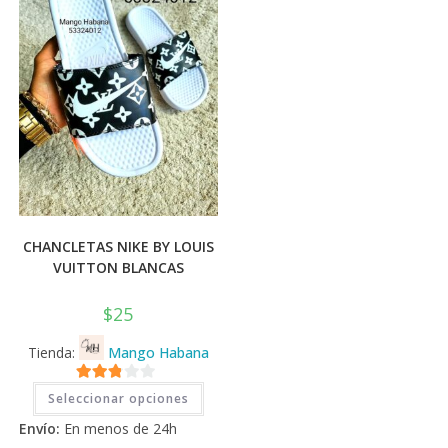
CHANCLETAS NIKE BY LOUIS
VUITTON BLANCAS
$
25
Tienda:
Mango Habana
Este
2.71
Seleccionar opciones
producto
tiene
de 5
Envío:
En menos de 24h
múltiples
variantes.