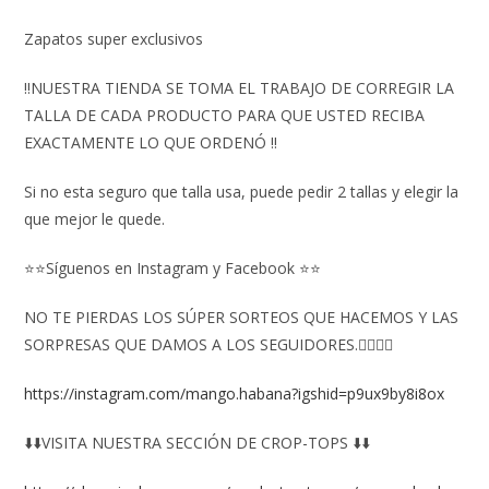
Zapatos super exclusivos
‼️NUESTRA TIENDA SE TOMA EL TRABAJO DE CORREGIR LA
TALLA DE CADA PRODUCTO PARA QUE USTED RECIBA
EXACTAMENTE LO QUE ORDENÓ ‼️
Si no esta seguro que talla usa, puede pedir 2 tallas y elegir la
que mejor le quede.
⭐⭐Síguenos en Instagram y Facebook ⭐⭐
NO TE PIERDAS LOS SÚPER SORTEOS QUE HACEMOS Y LAS
SORPRESAS QUE DAMOS A LOS SEGUIDORES.👇🏻👇🏻
https://instagram.com/mango.habana?igshid=p9ux9by8i8ox
⬇️⬇️VISITA NUESTRA SECCIÓN DE CROP-TOPS ⬇️⬇️