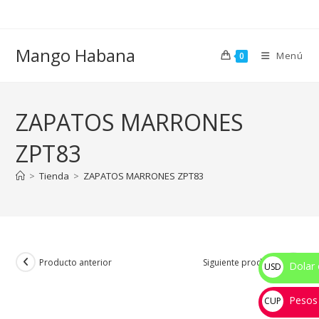
Ir
al
contenido
Mango Habana
Menú
0
ZAPATOS MARRONES
ZPT83
>
Tienda
>
ZAPATOS MARRONES ZPT83
Producto anterior
Siguiente producto
Dolar 
USD
$
Pesos
CUP