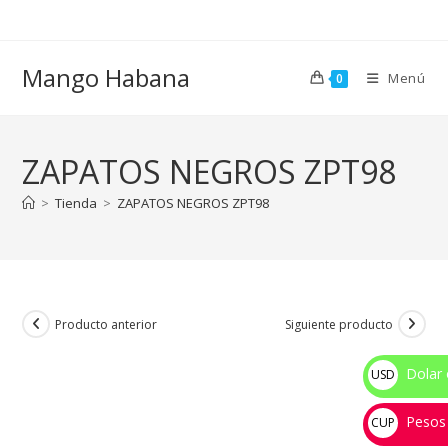
Ir
al
contenido
Mango Habana
Menú
0
ZAPATOS NEGROS ZPT98
>
Tienda
>
ZAPATOS NEGROS ZPT98
Producto anterior
Siguiente producto
Dolar 
USD
$
Pesos
CUP