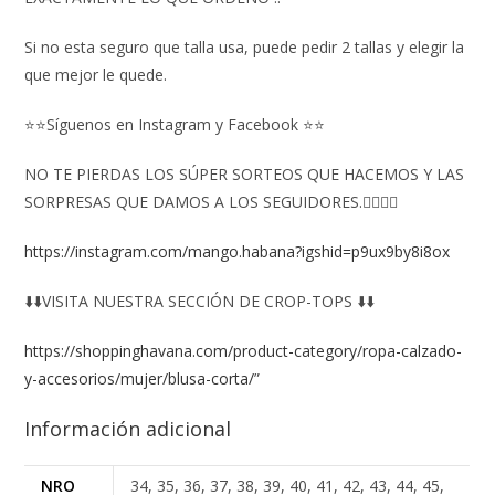
Si no esta seguro que talla usa, puede pedir 2 tallas y elegir la
que mejor le quede.
⭐⭐Síguenos en Instagram y Facebook ⭐⭐
NO TE PIERDAS LOS SÚPER SORTEOS QUE HACEMOS Y LAS
SORPRESAS QUE DAMOS A LOS SEGUIDORES.👇🏻👇🏻
https://instagram.com/mango.habana?igshid=p9ux9by8i8ox
⬇️⬇️VISITA NUESTRA SECCIÓN DE CROP-TOPS ⬇️⬇️
https://shoppinghavana.com/product-category/ropa-calzado-
y-accesorios/mujer/blusa-corta/
”
Información adicional
NRO
34, 35, 36, 37, 38, 39, 40, 41, 42, 43, 44, 45,