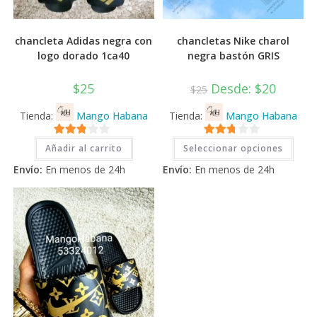
chancleta Adidas negra con
chancletas Nike charol
logo dorado 1ca40
negra bastón GRIS
$
25
Desde:
$
20
$
25
Tienda:
Mango Habana
Tienda:
Mango Habana
Este
2.71
2.71
Añadir al carrito
Seleccionar opciones
prod
tiene
de 5
de 5
Envío:
En menos de 24h
Envío:
En menos de 24h
múlti
varia
Las
opci
se
pued
elegi
en
la
pági
de
prod