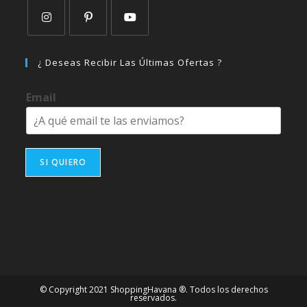
Se
Se
Se
abre
abre
abre
¿ Deseas Recibir Las Últimas Ofertas ?
en
en
en
una
una
una
Email
nueva
nueva
nueva
pestaña
pestaña
pestaña
SI QUIERO
© Copyright 2021 ShoppingHavana ®. Todos los derechos
reservados.