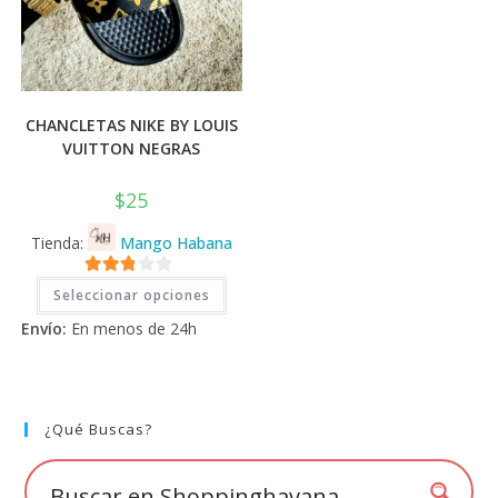
CHANCLETAS NIKE BY LOUIS
VUITTON NEGRAS
$
25
Tienda:
Mango Habana
Este
2.71
Seleccionar opciones
producto
tiene
de 5
Envío:
En menos de 24h
múltiples
variantes.
Las
opciones
se
pueden
elegir
¿Qué Buscas?
en
la
página
de