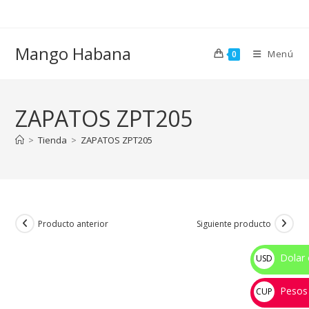
Ir
al
contenido
Mango Habana
Menú
0
ZAPATOS ZPT205
>
Tienda
>
ZAPATOS ZPT205
Producto anterior
Siguiente producto
Dolar 
USD
$
Pesos
CUP