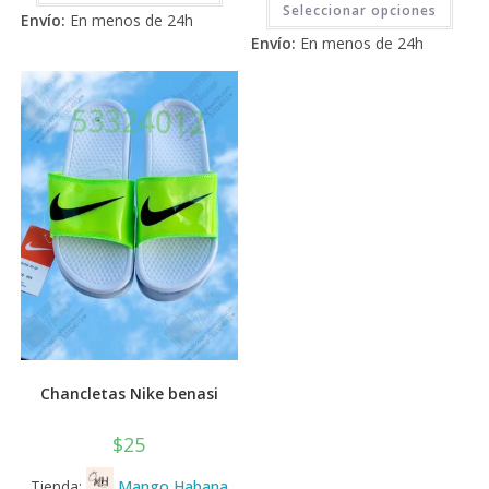
2.71
tiene
de 5
Seleccionar opciones
prod
Envío:
En menos de 24h
múltiples
tiene
de 5
variantes.
Envío:
En menos de 24h
múlti
Las
varia
opciones
Las
se
opci
pueden
se
elegir
pued
en
elegi
la
en
página
la
de
pági
producto
de
prod
Chancletas Nike benasi
$
25
Tienda:
Mango Habana