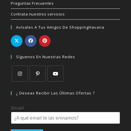
Preguntas Frecuentes
Contrata nuestros servicios
Avísales A Tus Amigos De ShoppingHavana
Síguenos En Nuestras Redes
Se
Se
Se
abre
abre
abre
¿ Deseas Recibir Las Últimas Ofertas ?
en
en
en
una
una
una
Email
nueva
nueva
nueva
pestaña
pestaña
pestaña