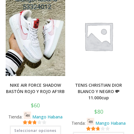
NIKE AIR FORCE SHADOW
TENIS CHRISTIAN DIOR
BASTÓN ROJO Y ROJO AF1RB
BLANCO Y NEGRO 💸
11.000cup
$
60
$
80
Tienda:
Mango Habana
Tienda:
Mango Habana
Este
2.71
Seleccionar opciones
producto
Este