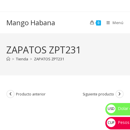
Ir
al
contenido
Mango Habana
Menú
0
ZAPATOS ZPT231
>
Tienda
>
ZAPATOS ZPT231
Producto anterior
Siguiente producto
Dolar 
USD
$
Pesos
CUP