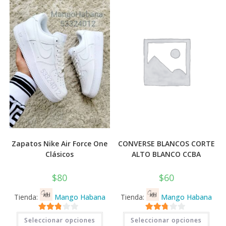
Zapatos Nike Air Force One
CONVERSE BLANCOS CORTE
Clásicos
ALTO BLANCO CCBA
$
80
$
60
Tienda:
Mango Habana
Tienda:
Mango Habana
Este
Este
2.71
2.71
Seleccionar opciones
Seleccionar opciones
producto
prod