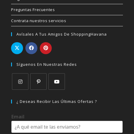
Preguntas Frecuentes
Contrata nuestros servicios
Avísales A Tus Amigos De ShoppingHavana
Síguenos En Nuestras Redes
Se
Se
Se
abre
abre
abre
¿ Deseas Recibir Las Últimas Ofertas ?
en
en
en
una
una
una
Email
nueva
nueva
nueva
pestaña
pestaña
pestaña