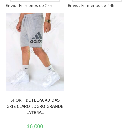
tiene
tiene
de 5
de 5
Envío:
En menos de 24h
Envío:
En menos de 24h
múltiples
múlti
variantes.
varia
Las
Las
opciones
opci
se
se
pueden
pued
elegir
elegi
en
en
la
la
página
pági
de
de
producto
prod
SHORT DE FELPA ADIDAS
GRIS CLARO LOGRO GRANDE
LATERAL
$
6,000