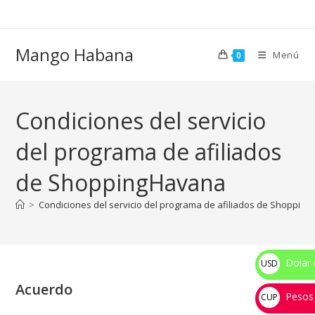
Ir
al
contenido
Mango Habana
Menú
0
Condiciones del servicio
del programa de afiliados
de ShoppingHavana
>
Condiciones del servicio del programa de afiliados de Shoppin
Dolar 
USD
$
Acuerdo
Pesos
CUP