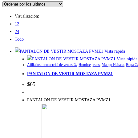
Visualización:
12
24
Todo
Vista rápida
Vista rápida
Afiliados o comercial de ventas %
,
Hombre
,
jeans
,
Mango Habana
,
Ropa Ca
PANTALON DE VESTIR MOSTAZA PVMZ1
$
65
PANTALON DE VESTIR MOSTAZA PVMZ1