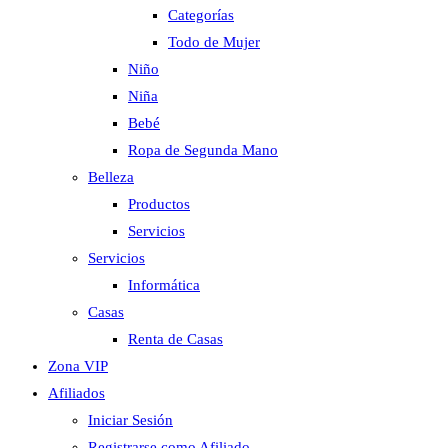
Categorías
Todo de Mujer
Niño
Niña
Bebé
Ropa de Segunda Mano
Belleza
Productos
Servicios
Servicios
Informática
Casas
Renta de Casas
Zona VIP
Afiliados
Iniciar Sesión
Registrarse como Afiliado