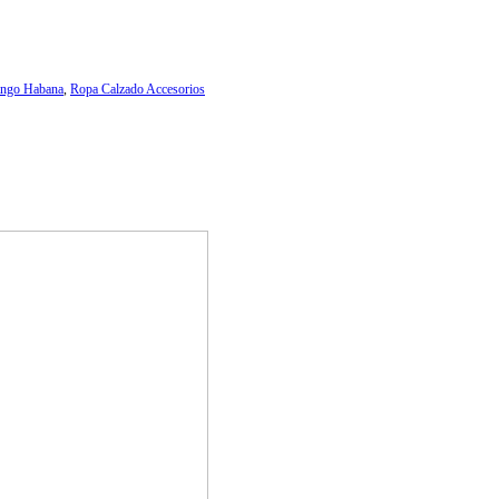
ngo Habana
,
Ropa Calzado Accesorios