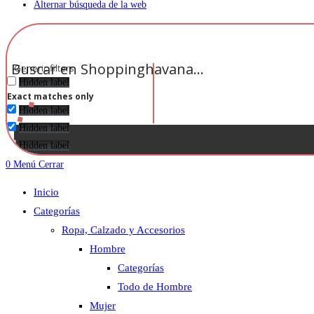
Alternar búsqueda de la web
Generic filters
Hidden label
Exact matches only
Hidden label
Hidden label
Hidden label
0
Menú
Cerrar
Inicio
Categorías
Ropa, Calzado y Accesorios
Hombre
Categorías
Todo de Hombre
Mujer