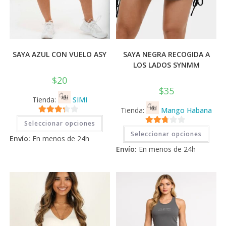
SAYA AZUL CON VUELO ASY
SAYA NEGRA RECOGIDA A
LOS LADOS SYNMM
$
20
$
35
Tienda:
SIMI
Tienda:
Mango Habana
Este
3.11
de
Seleccionar opciones
producto
Este
2.71
tiene
5
Seleccionar opciones
prod
Envío:
En menos de 24h
múltiples
tiene
de 5
variantes.
Envío:
En menos de 24h
múlti
Las
varia
opciones
Las
se
opci
pueden
se
elegir
pued
en
elegi
la
en
página
la
de
pági
producto
de