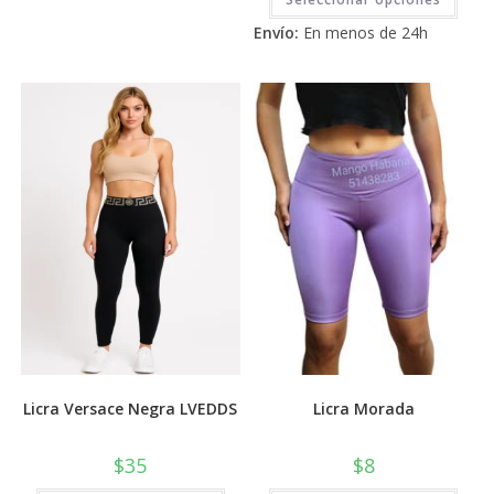
variantes.
prod
Las
tiene
5
Envío:
En menos de 24h
opciones
múlti
se
varia
pueden
Las
elegir
opci
en
se
la
pued
página
elegi
de
en
producto
la
pági
de
prod
Licra Versace Negra LVEDDS
Licra Morada
$
35
$
8