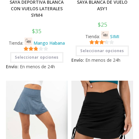
SAYA DEPORTIVA BLANCA
SAYA BLANCA DE VUELO
CON VUELOS LATERALES
ASY1
SYM4
$
25
$
35
Tienda:
SIMI
Tienda:
Mango Habana
Este
3.11
de
Seleccionar opciones
prod
Este
2.71
tiene
5
Seleccionar opciones
producto
Envío:
En menos de 24h
múlti
tiene
de 5
varia
Envío:
En menos de 24h
múltiples
Las
variantes.
opci
Las
se
opciones
pued
se
elegi
pueden
en
elegir
la
en
pági
la
de
página
prod
de
producto