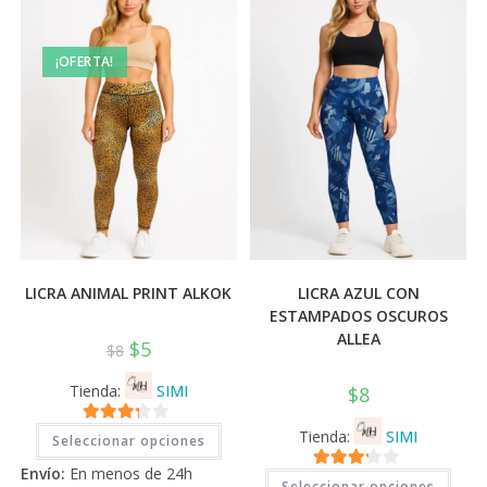
elegir
elegi
en
en
la
la
página
pági
¡OFERTA!
de
de
producto
prod
LICRA ANIMAL PRINT ALKOK
LICRA AZUL CON
ESTAMPADOS OSCUROS
ALLEA
$
5
$
8
Tienda:
SIMI
$
8
Este
3.11
de
Tienda:
SIMI
Seleccionar opciones
producto
tiene
5
Envío:
En menos de 24h
múltiples
Este
3.11
de
Seleccionar opciones