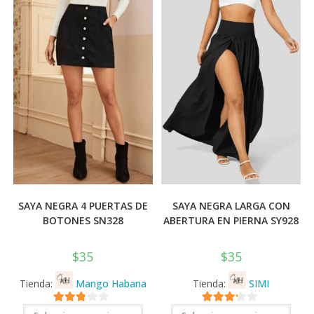
pued
se
elegi
pueden
en
elegir
la
en
pági
la
de
página
prod
de
producto
SAYA NEGRA 4 PUERTAS DE
SAYA NEGRA LARGA CON
BOTONES SN328
ABERTURA EN PIERNA SY928
$
35
$
35
Tienda:
Mango Habana
Tienda:
SIMI
Este
Este
2.71
3.11
de