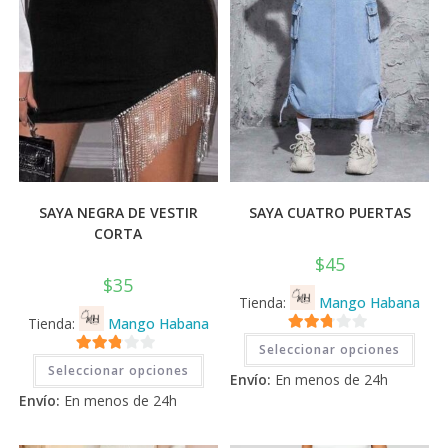
de
de
producto
prod
SAYA NEGRA DE VESTIR
SAYA CUATRO PUERTAS
CORTA
$
45
$
35
Tienda:
Mango Habana
Tienda:
Mango Habana
Este
2.71
Seleccionar opciones
prod
Este
2.71
tiene
de 5
Seleccionar opciones
producto
Envío:
En menos de 24h
múlti
tiene
de 5
varia
Envío:
En menos de 24h
múltiples
Las
variantes.
opci
Las
se
opciones