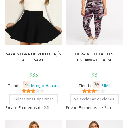
prod
SAYA NEGRA DE VUELO FAJÍN
LICRA VIOLETA CON
ALTO SAV11
ESTAMPADO ALM
$
35
$
8
Tienda:
Mango Habana
Tienda:
SIMI
Este
Este
2.71
3.11
de
Seleccionar opciones
Seleccionar opciones
producto
prod
tiene
tiene
de 5
5
Envío:
En menos de 24h
Envío:
En menos de 24h
múltiples
múlti
variantes.
varia
Las
Las
opciones
opci
se
se
pueden
pued