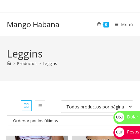
Ir
al
contenido
Mango Habana
Menú
0
Leggins
>
Productos
>
Leggins
Dolar 
USD
$
Pesos
CUP