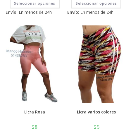
Este
Este
Seleccionar opciones
Seleccionar opciones
producto
prod
tiene
tiene
Envío:
En menos de 24h
Envío:
En menos de 24h
múltiples
múlti
variantes.
varia
Las
Las
opciones
opci
se
se
pueden
pued
elegir
elegi
en
en
la
la
página
pági
de
de
producto
prod
Licra Rosa
Licra varios colores
$
8
$
5