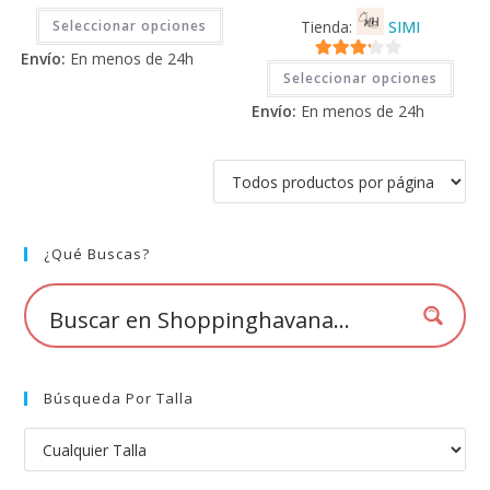
Este
Seleccionar opciones
Tienda:
SIMI
producto
tiene
Envío:
En menos de 24h
múltiples
Este
3.11
de
variantes.
Seleccionar opciones
prod
Las
tiene
5
opciones
Envío:
En menos de 24h
múlti
se
varia
pueden
Las
elegir
opci
en
se
la
pued
página
elegi
de
en
producto
la
pági
¿Qué Buscas?
de
prod
Búsqueda Por Talla