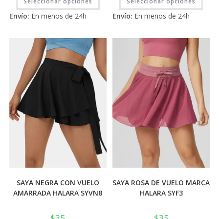
Seleccionar opciones
Seleccionar opciones
producto
prod
tiene
tiene
de 5
5
Envío:
En menos de 24h
Envío:
En menos de 24h
múltiples
múlti
variantes.
varia
Las
Las
opciones
opci
se
se
pueden
pued
elegir
elegi
en
en
la
la
página
pági
de
de
producto
prod
SAYA NEGRA CON VUELO
SAYA ROSA DE VUELO MARCA
AMARRADA HALARA SYVN8
HALARA SYF3
$
35
$
35