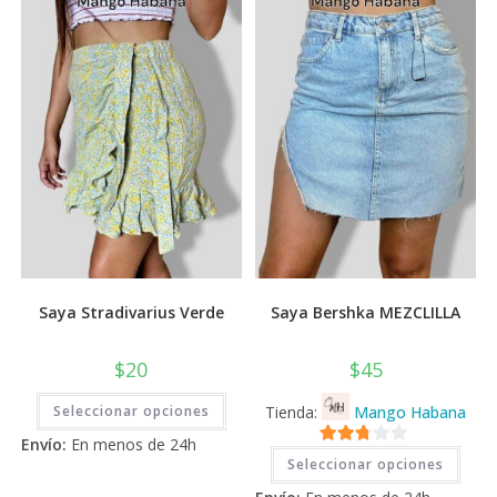
💰
cup
Saya Stradivarius Verde
Saya Bershka MEZCLILLA
$
20
$
45
Este
Seleccionar opciones
Tienda:
Mango Habana
producto
tiene
Envío:
En menos de 24h
múltiples
Este
2.71
variantes.
Seleccionar opciones
prod
Las
tiene
de 5
opciones