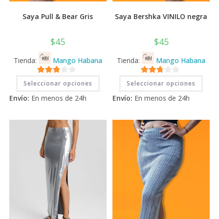
Saya Pull & Bear Gris
Saya Bershka VINILO negra
$
45
$
45
Tienda:
Mango Habana
Tienda:
Mango Habana
Este
Este
2.71
2.71
Seleccionar opciones
Seleccionar opciones
producto
prod
tiene
tiene
de 5
de 5
Envío:
En menos de 24h
Envío:
En menos de 24h
múltiples
múlti
variantes.
varia
Las
Las
opciones
opci
se
se
pueden
pued
elegir
elegi
en
en
la
la
página
pági
de
de
producto
prod