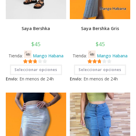
Saya Bershka
Saya Bershka Gris
$
45
$
45
Tienda:
Mango Habana
Tienda:
Mango Habana
Este
Este
2.71
2.71
Seleccionar opciones
Seleccionar opciones
producto
prod
tiene
tiene
de 5
de 5
Envío:
En menos de 24h
Envío:
En menos de 24h
múltiples
múlti
variantes.
varia
Las
Las
opciones
opci
se
se
pueden
pued
elegir
elegi
en
en
la
la
página
pági
de
de
producto
prod