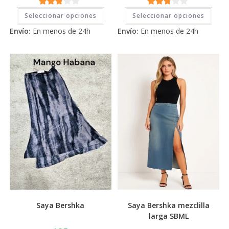
Este
Este
2.71
2.71
Seleccionar opciones
Seleccionar opciones
producto
prod
tiene
tiene
de 5
de 5
Envío:
En menos de 24h
Envío:
En menos de 24h
múltiples
múlti
variantes.
varia
Las
Las
opciones
opci
se
se
pueden
pued
elegir
elegi
en
en
la
la
página
pági
de
de
producto
prod
Saya Bershka
Saya Bershka mezclilla
larga SBML