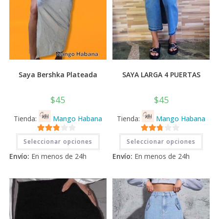
Saya Bershka Plateada
SAYA LARGA 4 PUERTAS
$
45
$
45
Tienda:
Mango Habana
Tienda:
Mango Habana
Este
Este
2.71
2.71
Seleccionar opciones
Seleccionar opciones
producto
prod
tiene
tiene
de 5
de 5
Envío:
En menos de 24h
Envío:
En menos de 24h
múltiples
múlti
variantes.
varia
Las
Las
opciones
opci
se
se
pueden
pued
elegir
elegi
en
en
la
la
página
pági