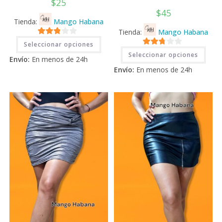
$
25
$
45
Tienda:
Mango Habana
Tienda:
Mango Habana
Este
2.71
Seleccionar opciones
producto
Este
2.71
tiene
de 5
Seleccionar opciones
prod
Envío:
En menos de 24h
múltiples
tiene
de 5
variantes.
Envío:
En menos de 24h
múlti
Las
varia
opciones
Las
se
opci
pueden
se
elegir
pued
en
elegi
la
en
página
la
de
pági
producto
de
prod