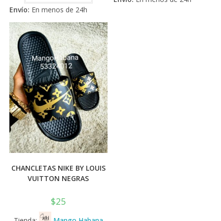
de 5
varia
Envío:
En menos de 24h
Las
opci
se
pued
elegi
en
la
pági
de
prod
CHANCLETAS NIKE BY LOUIS
VUITTON NEGRAS
$
25
Tienda:
Mango Habana