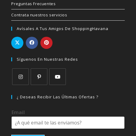
Preguntas Frecuentes
Contrata nuestros servicios
Avísales A Tus Amigos De ShoppingHavana
Síguenos En Nuestras Redes
Se
Se
Se
abre
abre
abre
¿ Deseas Recibir Las Últimas Ofertas ?
en
en
en
una
una
una
Email
nueva
nueva
nueva
pestaña
pestaña
pestaña