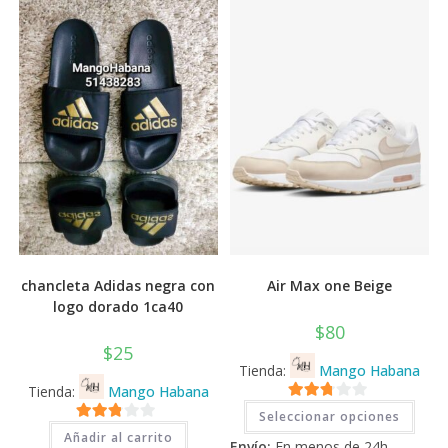
chancleta Adidas negra con
Air Max one Beige
logo dorado 1ca40
$
80
$
25
Tienda:
Mango Habana
Tienda:
Mango Habana
Este
2.71
Seleccionar opciones
prod
2.71
tiene
de 5
Añadir al carrito
Envío:
En menos de 24h
múlti