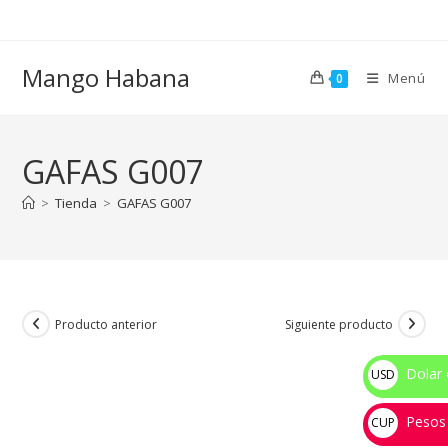
Ir
al
contenido
Mango Habana
Menú
0
GAFAS G007
>
Tienda
>
GAFAS G007
Producto anterior
Siguiente producto
Dolar 
USD
$
Pesos
CUP