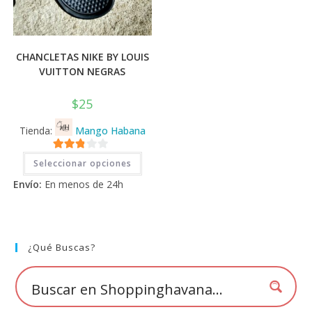
CHANCLETAS NIKE BY LOUIS
VUITTON NEGRAS
$
25
Tienda:
Mango Habana
Este
2.71
Seleccionar opciones
producto
tiene
de 5
Envío:
En menos de 24h
múltiples
variantes.
Las
opciones
se
pueden
elegir
¿Qué Buscas?
en
la
página
de
producto