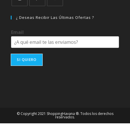
Se
Se
Se
abre
abre
abre
¿ Deseas Recibir Las Últimas Ofertas ?
en
en
en
una
una
una
Email
nueva
nueva
nueva
pestaña
pestaña
pestaña
SI QUIERO
© Copyright 2021 ShoppingHavana ®. Todos los derechos
reservados.