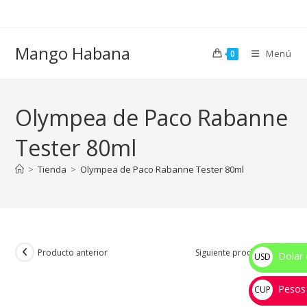
Ir
al
contenido
Mango Habana
Menú
0
Olympea de Paco Rabanne
Tester 80ml
>
Tienda
>
Olympea de Paco Rabanne Tester 80ml
Producto anterior
Siguiente producto
Dolar 
USD
$
Pesos
CUP