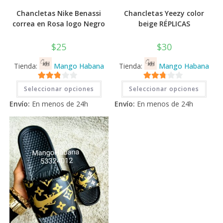
Chancletas Nike Benassi
Chancletas Yeezy color
correa en Rosa logo Negro
beige RÉPLICAS
$
25
$
30
Tienda:
Mango Habana
Tienda:
Mango Habana
Este
Este
2.71
2.71
Seleccionar opciones
Seleccionar opciones
producto
prod
tiene
tiene
de 5
de 5
Envío:
En menos de 24h
Envío:
En menos de 24h
múltiples
múlti
variantes.
varia
Las
Las
opciones
opci
se
se
pueden
pued
elegir
elegi
en
en
la
la
página
pági
de
de
producto
prod