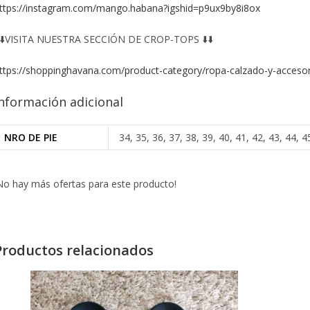
ttps://instagram.com/mango.habana?igshid=p9ux9by8i8ox
️⬇️VISITA NUESTRA SECCIÓN DE CROP-TOPS ⬇️⬇️
ttps://shoppinghavana.com/product-category/ropa-calzado-y-accesor
nformación adicional
NRO DE PIE
34, 35, 36, 37, 38, 39, 40, 41, 42, 43, 44, 4
No hay más ofertas para este producto!
Productos relacionados