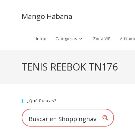
Ir
al
Mango Habana
contenido
Inicio
Categorías
Zona VIP
Afiliad
TENIS REEBOK TN176
¿Qué Buscas?