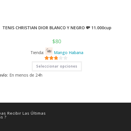
TENIS CHRISTIAN DIOR BLANCO Y NEGRO 💸 11.000cup
$
80
Tienda:
Mango Habana
Este
2.71
Seleccionar opciones
producto
tiene
de 5
nvío:
En menos de 24h
múltiples
variantes.
Las
opciones
se
pueden
elegir
en
la
página
as Recibir Las Últimas
de
as ?
producto