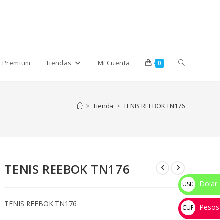
Alternar
s Premium
Tiendas
Mi Cuenta
0
búsqueda
>
Tienda
>
TENIS REEBOK TN176
de
TENIS REEBOK TN176
la
Dolar 
USD
$
TENIS REEBOK TN176
Pesos
web
CUP