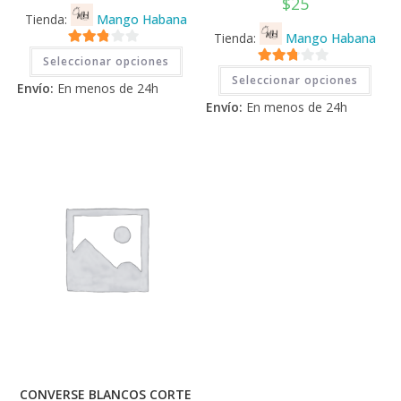
$
25
Tienda:
Mango Habana
Tienda:
Mango Habana
Este
2.71
Seleccionar opciones
producto
Este
2.71
tiene
de 5
Seleccionar opciones
prod
Envío:
En menos de 24h
múltiples
tiene
de 5
variantes.
Envío:
En menos de 24h
múlti
Las
varia
opciones
Las
se
opci
pueden
se
elegir
pued
en
elegi
la
en
página
la
de
pági
producto
de
prod
CONVERSE BLANCOS CORTE