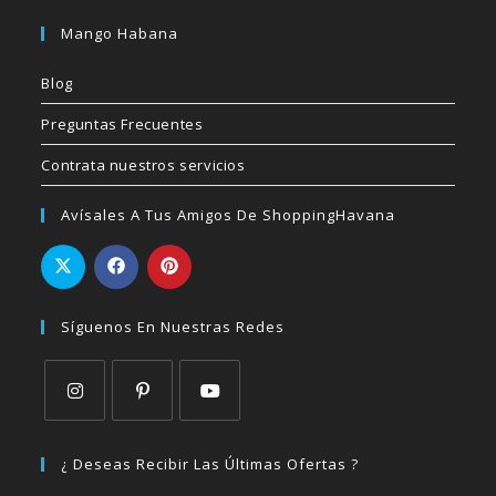
Mango Habana
Blog
Preguntas Frecuentes
Contrata nuestros servicios
Avísales A Tus Amigos De ShoppingHavana
Síguenos En Nuestras Redes
Se
Se
Se
abre
abre
abre
¿ Deseas Recibir Las Últimas Ofertas ?
en
en
en