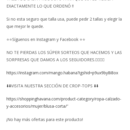
EXACTAMENTE LO QUE ORDENÓ ‼️
Si no esta seguro que talla usa, puede pedir 2 tallas y elegir la
que mejor le quede.
⭐⭐Síguenos en Instagram y Facebook ⭐⭐
NO TE PIERDAS LOS SÚPER SORTEOS QUE HACEMOS Y LAS
SORPRESAS QUE DAMOS A LOS SEGUIDORES.👇🏻👇🏻
https://instagram.com/mango.habana?igshid=p9ux9by8i8ox
⬇️⬇️VISITA NUESTRA SECCIÓN DE CROP-TOPS ⬇️⬇️
https://shoppinghavana.com/product-category/ropa-calzado-
y-accesorios/mujer/blusa-corta/
”
¡No hay más ofertas para este producto!