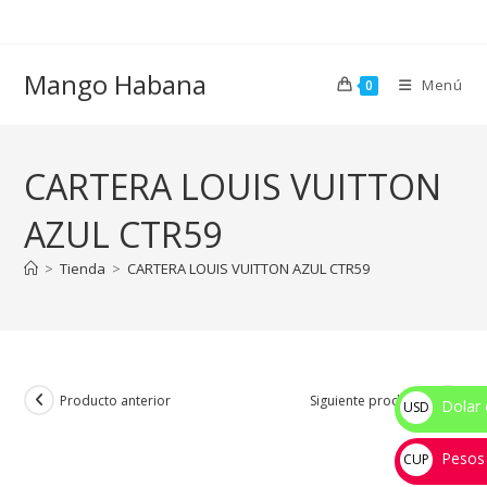
Ir
al
contenido
Mango Habana
Menú
0
CARTERA LOUIS VUITTON
AZUL CTR59
>
Tienda
>
CARTERA LOUIS VUITTON AZUL CTR59
Producto anterior
Siguiente producto
Dolar 
USD
$
Pesos
CUP