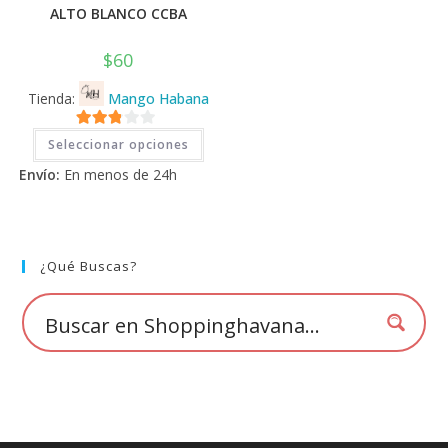
ALTO BLANCO CCBA
$
60
Tienda:
Mango Habana
Este
2.71
Seleccionar opciones
producto
tiene
de 5
Envío:
En menos de 24h
múltiples
variantes.
Las
opciones
se
pueden
elegir
¿Qué Buscas?
en
la
página
de
producto