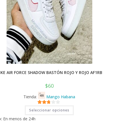
IKE AIR FORCE SHADOW BASTÓN ROJO Y ROJO AF1RB
$
60
Tienda:
Mango Habana
Este
2.71
Seleccionar opciones
producto
tiene
de 5
:
En menos de 24h
múltiples
variantes.
Las