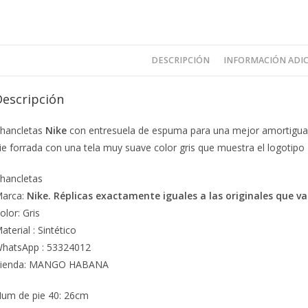
DESCRIPCIÓN
INFORMACIÓN ADI
Descripción
hancletas
Nike
con entresuela de espuma para una mejor amortiguación
ie forrada con una tela muy suave color gris que muestra el logotipo N
hancletas
arca:
Nike. Réplicas exactamente iguales a las originales que 
olor: Gris
aterial : Sintético
hatsApp : 53324012
ienda: MANGO HABANA
um de pie 40: 26cm