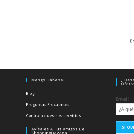
E
Mango Habana
¿ Dese
Ofert
Blog
Email
Preguntas Frecuentes
Contrata nuestros servicios
SI QU
Avísales A Tus Amigos De
ShoppingHavana