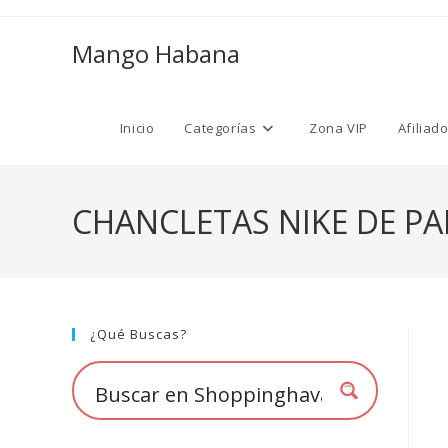
Ir
al
Mango Habana
contenido
Inicio
Categorías
Zona VIP
Afiliad
CHANCLETAS NIKE DE PA
¿Qué Buscas?