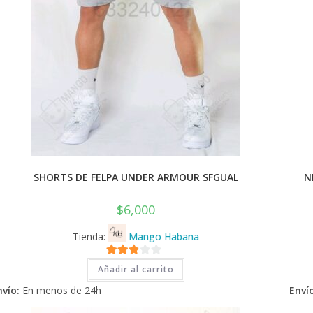
SHORTS DE FELPA UNDER ARMOUR SFGUAL
N
$
6,000
Tienda:
Mango Habana
2.71
Añadir al carrito
de 5
nvío:
En menos de 24h
Envío