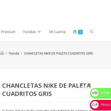
Alternar
s Premium
Tiendas
Mi Cuenta
0
búsqueda
>
Tienda
>
CHANCLETAS NIKE DE PALETA CUADRITOS GRIS
de
CHANCLETAS NIKE DE PALETA
la
CUADRITOS GRIS
Dolar 
USD
$
Pesos
web
CUP
Si tiene alguna duda consulte este
tutorial
de compra en