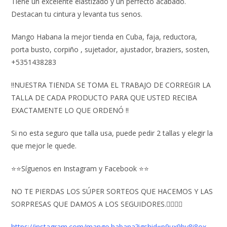
Tiene un excelente elastizado y un perfecto acabado.
Destacan tu cintura y levanta tus senos.
Mango Habana la mejor tienda en Cuba, faja, reductora,
porta busto, corpiño , sujetador, ajustador, braziers, sosten,
+5351438283
‼️NUESTRA TIENDA SE TOMA EL TRABAJO DE CORREGIR LA
TALLA DE CADA PRODUCTO PARA QUE USTED RECIBA
EXACTAMENTE LO QUE ORDENÓ ‼️
Si no esta seguro que talla usa, puede pedir 2 tallas y elegir la
que mejor le quede.
⭐⭐Síguenos en Instagram y Facebook ⭐⭐
NO TE PIERDAS LOS SÚPER SORTEOS QUE HACEMOS Y LAS
SORPRESAS QUE DAMOS A LOS SEGUIDORES.👇🏻👇🏻
https://instagram.com/mango.habana?igshid=p9ux9by8i8ox