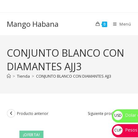
Ir
al
contenido
Mango Habana
Menú
0
CONJUNTO BLANCO CON
DIAMANTES AJJ3
>
Tienda
>
CONJUNTO BLANCO CON DIAMANTES AJJ3
Producto anterior
Siguiente producto
Dolar 
USD
$
Pesos
CUP
¡OFERTA!