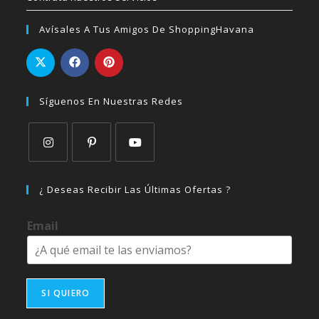
Avísales A Tus Amigos De ShoppingHavana
Síguenos En Nuestras Redes
Se
Se
Se
abre
abre
abre
¿ Deseas Recibir Las Últimas Ofertas ?
en
en
en
una
una
una
Email
nueva
nueva
nueva
pestaña
pestaña
pestaña
SI QUIERO