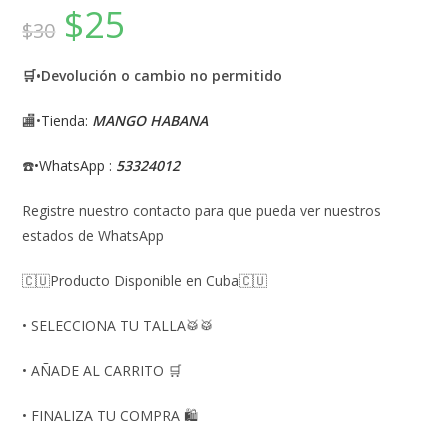
$
25
$
30
🛒•Devolución o cambio no permitido
🏬•
Tienda:
MANGO HABANA
☎️
•WhatsApp :
53324012
Registre nuestro contacto para que pueda ver nuestros
estados de WhatsApp
🇨🇺Producto Disponible en Cuba🇨🇺
• SELECCIONA TU TALLA🥁🥁
• AÑADE AL CARRITO 🛒
• FINALIZA TU COMPRA 🛍