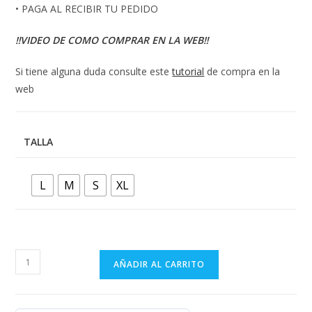
• PAGA AL RECIBIR TU PEDIDO
‼️VIDEO DE COMO COMPRAR EN LA WEB‼️
Si tiene alguna duda consulte este
tutorial
de compra en la
web
TALLA
L
M
S
XL
CONJUNTO
AÑADIR AL CARRITO
BLANCO
CON
DIAMANTES