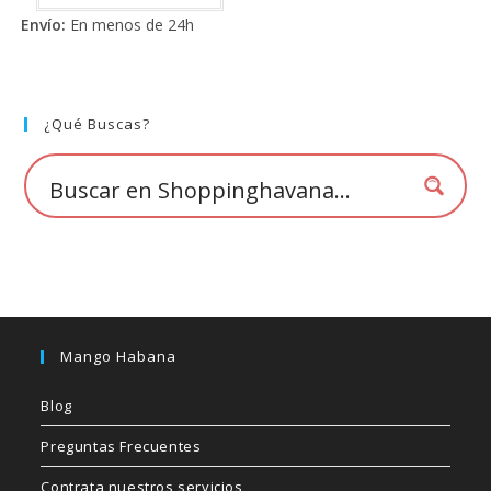
tiene
de 5
Envío:
En menos de 24h
múltiples
variantes.
Las
opciones
se
pueden
elegir
¿Qué Buscas?
en
la
página
de
producto
Mango Habana
Blog
Preguntas Frecuentes
Contrata nuestros servicios