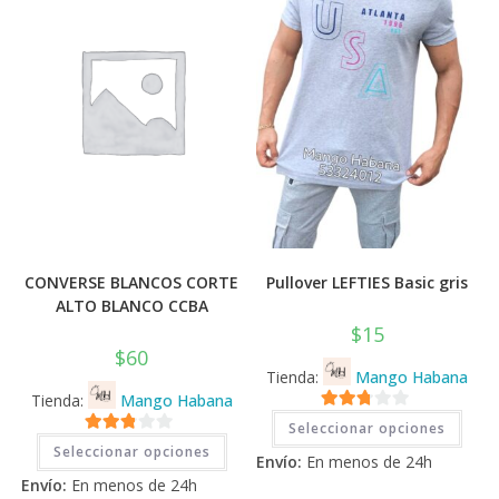
CONVERSE BLANCOS CORTE
Pullover LEFTIES Basic gris
ALTO BLANCO CCBA
$
15
$
60
Tienda:
Mango Habana
Tienda:
Mango Habana
Este
2.71
Seleccionar opciones
prod
Este
2.71
tiene
de 5
Seleccionar opciones
producto
Envío:
En menos de 24h
múlti
tiene
de 5
varia
Envío:
En menos de 24h
múltiples
Las