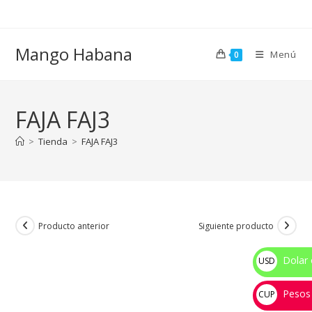
Ir
al
contenido
Mango Habana
Menú
0
FAJA FAJ3
>
Tienda
>
FAJA FAJ3
Producto anterior
Siguiente producto
Dolar 
USD
$
Pesos
CUP