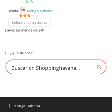
$
25
Tienda:
Mango Habana
Este
2.71
Seleccionar opciones
producto
tiene
de 5
Envío:
En menos de 24h
múltiples
variantes.
Las
opciones
se
pueden
elegir
¿Qué Buscas?
en
la
página
de
producto
Mango Habana