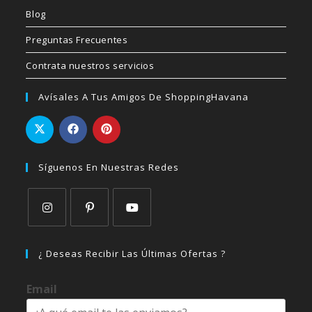
Blog
Preguntas Frecuentes
Contrata nuestros servicios
Avísales A Tus Amigos De ShoppingHavana
Síguenos En Nuestras Redes
Se
Se
Se
abre
abre
abre
¿ Deseas Recibir Las Últimas Ofertas ?
en
en
en
una
una
una
Email
nueva
nueva
nueva