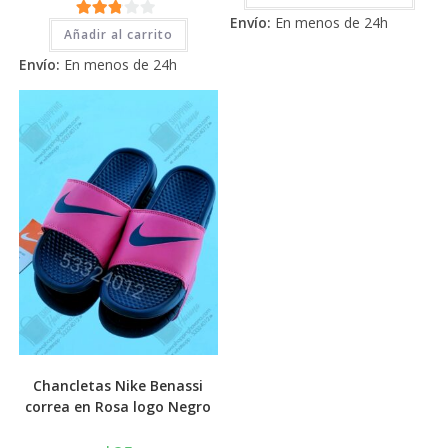
tiene
de 5
Envío:
En menos de 24h
múlti
2.71
Añadir al carrito
varia
Las
de 5
Envío:
En menos de 24h
opci
se
pued
elegi
en
la
pági
de
prod
Chancletas Nike Benassi
correa en Rosa logo Negro