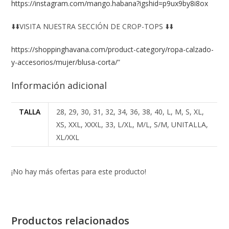
https://instagram.com/mango.habana?igshid=p9ux9by8i8ox
⬇️⬇️VISITA NUESTRA SECCIÓN DE CROP-TOPS ⬇️⬇️
https://shoppinghavana.com/product-category/ropa-calzado-
y-accesorios/mujer/blusa-corta/
”
Información adicional
TALLA
28, 29, 30, 31, 32, 34, 36, 38, 40, L, M, S, XL,
XS, XXL, XXXL, 33, L/XL, M/L, S/M, UNITALLA,
XL/XXL
¡No hay más ofertas para este producto!
Productos relacionados