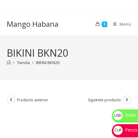
Ir
al
contenido
Mango Habana
Menú
0
BIKINI BKN20
>
Tienda
>
BIKINI BKN20
Producto anterior
Siguiente producto
Dolar 
USD
$
Pesos
CUP