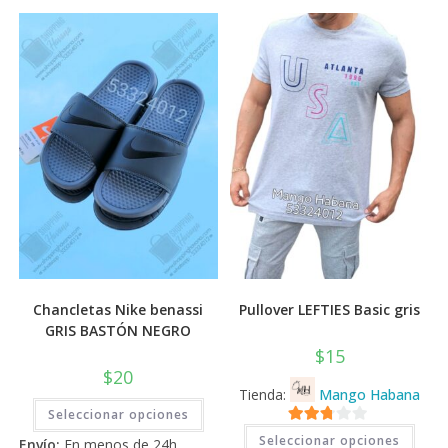
Chancletas Nike benassi
Pullover LEFTIES Basic gris
GRIS BASTÓN NEGRO
$
15
$
20
Tienda:
Mango Habana
Este
Seleccionar opciones
producto
Este
tiene
2.71
Seleccionar opciones
prod
Envío:
En menos de 24h
múltiples