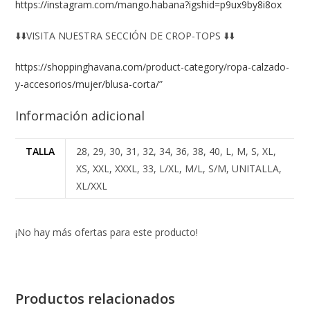
https://instagram.com/mango.habana?igshid=p9ux9by8i8ox
⬇️⬇️VISITA NUESTRA SECCIÓN DE CROP-TOPS ⬇️⬇️
https://shoppinghavana.com/product-category/ropa-calzado-
y-accesorios/mujer/blusa-corta/
”
Información adicional
TALLA
28, 29, 30, 31, 32, 34, 36, 38, 40, L, M, S, XL,
XS, XXL, XXXL, 33, L/XL, M/L, S/M, UNITALLA,
XL/XXL
¡No hay más ofertas para este producto!
Productos relacionados