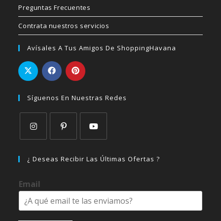
Preguntas Frecuentes
Contrata nuestros servicios
Avísales A Tus Amigos De ShoppingHavana
Síguenos En Nuestras Redes
Se
Se
Se
abre
abre
abre
¿ Deseas Recibir Las Últimas Ofertas ?
en
en
en
una
una
una
Email
nueva
nueva
nueva
pestaña
pestaña
pestaña