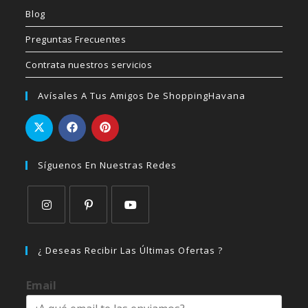
Blog
Preguntas Frecuentes
Contrata nuestros servicios
Avísales A Tus Amigos De ShoppingHavana
Síguenos En Nuestras Redes
Se
Se
Se
abre
abre
abre
¿ Deseas Recibir Las Últimas Ofertas ?
en
en
en
una
una
una
Email
nueva
nueva
nueva