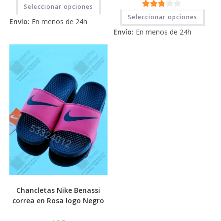
Este
2.71
Seleccionar opciones
producto
Este
2.71
tiene
de 5
Seleccionar opciones
prod
Envío:
En menos de 24h
múltiples
tiene
de 5
variantes.
Envío:
En menos de 24h
múlti
Las
varia
opciones
Las
se
opci
pueden
se
elegir
pued
en
elegi
la
en
página
la
de
pági
producto
de
prod
Chancletas Nike Benassi
correa en Rosa logo Negro