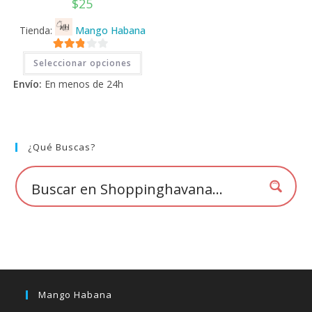
$
25
Tienda:
Mango Habana
Este
2.71
Seleccionar opciones
producto
tiene
de 5
Envío:
En menos de 24h
múltiples
variantes.
Las
opciones
se
pueden
elegir
¿Qué Buscas?
en
la
página
de
producto
Mango Habana