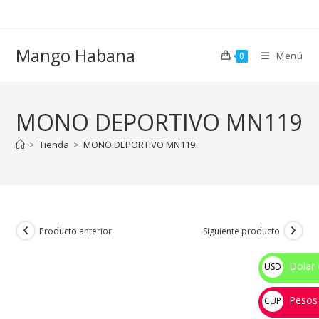
Ir
al
contenido
Mango Habana
Menú
0
MONO DEPORTIVO MN119
>
Tienda
>
MONO DEPORTIVO MN119
Producto anterior
Siguiente producto
Dolar 
USD
$
Pesos
CUP