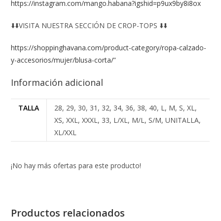
https://instagram.com/mango.habana?igshid=p9ux9by8i8ox
⬇️⬇️VISITA NUESTRA SECCIÓN DE CROP-TOPS ⬇️⬇️
https://shoppinghavana.com/product-category/ropa-calzado-
y-accesorios/mujer/blusa-corta/
”
Información adicional
TALLA
28, 29, 30, 31, 32, 34, 36, 38, 40, L, M, S, XL,
XS, XXL, XXXL, 33, L/XL, M/L, S/M, UNITALLA,
XL/XXL
¡No hay más ofertas para este producto!
Productos relacionados