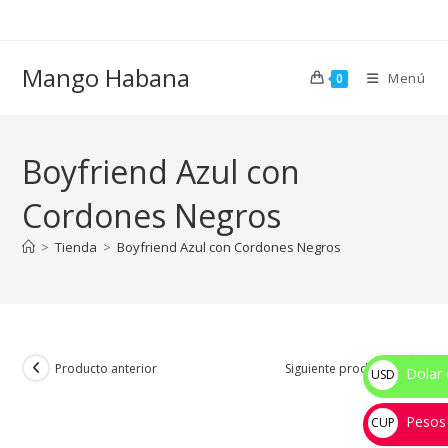
Ir
al
contenido
Mango Habana
Menú
0
Boyfriend Azul con
Cordones Negros
>
Tienda
>
Boyfriend Azul con Cordones Negros
Producto anterior
Siguiente producto
Dolar 
USD
$
Pesos
CUP