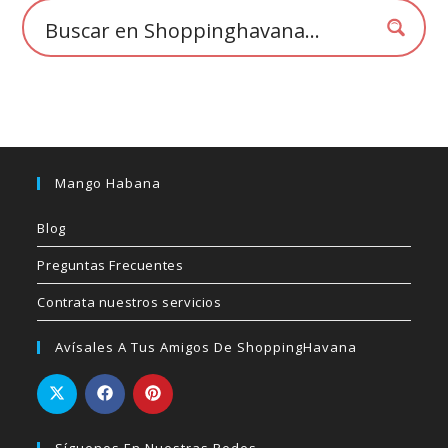
página
de
producto
Mango Habana
Blog
Preguntas Frecuentes
Contrata nuestros servicios
Avísales A Tus Amigos De ShoppingHavana
Síguenos En Nuestras Redes