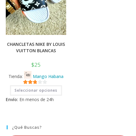
CHANCLETAS NIKE BY LOUIS
VUITTON BLANCAS
$
25
Tienda:
Mango Habana
Este
2.71
Seleccionar opciones
producto
tiene
de 5
Envío:
En menos de 24h
múltiples
variantes.
Las
opciones
se
pueden
elegir
¿Qué Buscas?
en
la