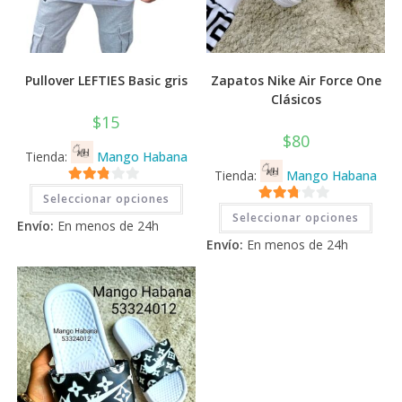
Pullover LEFTIES Basic gris
Zapatos Nike Air Force One
Clásicos
$
15
$
80
Tienda:
Mango Habana
Tienda:
Mango Habana
Este
2.71
Seleccionar opciones
producto
Este
2.71
tiene
de 5
Seleccionar opciones
prod
Envío:
En menos de 24h
múltiples
tiene
de 5
variantes.
Envío:
En menos de 24h
múlti
Las
varia
opciones
Las
se
opci
pueden
se
elegir
pued
en
elegi
la
en
página
la
de
pági
producto
de
prod