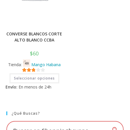
CONVERSE BLANCOS CORTE
ALTO BLANCO CCBA
$
60
Tienda:
Mango Habana
Este
2.71
Seleccionar opciones
producto
tiene
de 5
Envío:
En menos de 24h
múltiples
variantes.
Las
opciones
se
pueden
elegir
¿Qué Buscas?
en
la
página
de