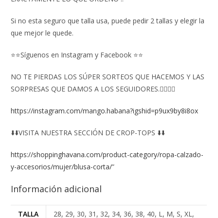
Si no esta seguro que talla usa, puede pedir 2 tallas y elegir la
que mejor le quede.
⭐⭐Síguenos en Instagram y Facebook ⭐⭐
NO TE PIERDAS LOS SÚPER SORTEOS QUE HACEMOS Y LAS
SORPRESAS QUE DAMOS A LOS SEGUIDORES.👇🏻👇🏻
https://instagram.com/mango.habana?igshid=p9ux9by8i8ox
⬇️⬇️VISITA NUESTRA SECCIÓN DE CROP-TOPS ⬇️⬇️
https://shoppinghavana.com/product-category/ropa-calzado-
y-accesorios/mujer/blusa-corta/
”
Información adicional
TALLA
28, 29, 30, 31, 32, 34, 36, 38, 40, L, M, S, XL,