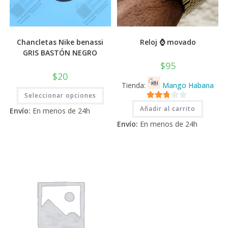
Chancletas Nike benassi
Reloj ⌚ movado
GRIS BASTÓN NEGRO
$
95
$
20
Tienda:
Mango Habana
Este
Seleccionar opciones
producto
tiene
2.71
Añadir al carrito
Envío:
En menos de 24h
múltiples
de 5
variantes.
Envío:
En menos de 24h
Las
opciones
se
pueden
elegir
en
la
página
de
producto