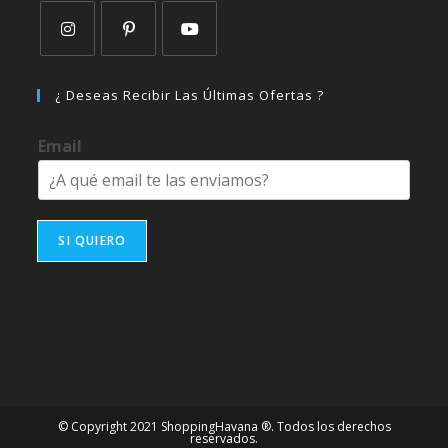
Se
Se
Se
abre
abre
abre
¿ Deseas Recibir Las Últimas Ofertas ?
en
en
en
una
una
una
Email
nueva
nueva
nueva
pestaña
pestaña
pestaña
SI QUIERO
© Copyright 2021 ShoppingHavana ®. Todos los derechos
reservados.