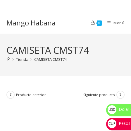
Ir
al
contenido
Mango Habana
Menú
0
CAMISETA CMST74
>
Tienda
>
CAMISETA CMST74
Producto anterior
Siguiente producto
Dolar 
USD
$
Pesos
CUP