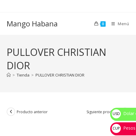
Ir
al
contenido
Mango Habana
Menú
0
PULLOVER CHRISTIAN
DIOR
>
Tienda
>
PULLOVER CHRISTIAN DIOR
Producto anterior
Siguiente producto
Dolar 
USD
$
Pesos
CUP