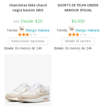
chancletas Nike charol
SHORTS DE FELPA UNDER
negra bastón GRIS
ARMOUR SFGUAL
Desde:
$
20
$
6,000
$
25
Tienda:
Mango Habana
Tienda:
Mango Habana
Este
2.71
2.71
Seleccionar opciones
Añadir al carrito
producto
tiene
de 5
de 5
Envío:
En menos de 24h
Envío:
En menos de 24h
múltiples
variantes.
Las
opciones
se
pueden
elegir
en
la
página
de
producto