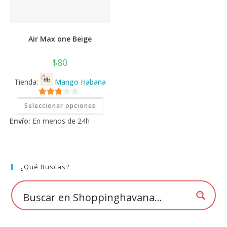
Air Max one Beige
$
80
Tienda:
Mango Habana
Este
2.71
Seleccionar opciones
producto
tiene
de 5
Envío:
En menos de 24h
múltiples
variantes.
Las
opciones
se
pueden
elegir
¿Qué Buscas?
en
la
página
de
producto