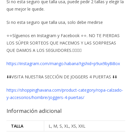
Si no esta seguro que talla usa, puede pedir 2 tallas y elegir la
que mejor le quede.
Si no esta seguro que talla usa, solo debe medirse
⭐⭐Síguenos en Instagram y Facebook ⭐⭐. NO TE PIERDAS
LOS SÚPER SORTEOS QUE HACEMOS Y LAS SORPRESAS
QUE DAMOS A LOS SEGUIDORES.👇🏻👇🏻
https://instagram.com/mango.habana?igshid=p9ux9by8i8ox
⬇️⬇️VISITA NUESTRA SECCIÓN DE JOGGERS 4 PUERTAS ⬇️⬇️
https://shoppinghavana.com/product-category/ropa-calzado-
y-accesorios/hombre/joggers-4-puertas/
Información adicional
TALLA
L, M, S, XL, XS, XXL