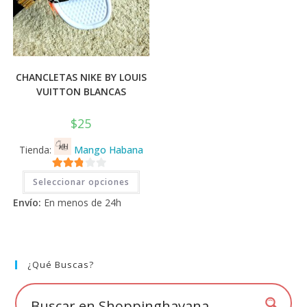
CHANCLETAS NIKE BY LOUIS
VUITTON BLANCAS
$
25
Tienda:
Mango Habana
Este
2.71
Seleccionar opciones
producto
tiene
de 5
Envío:
En menos de 24h
múltiples
variantes.
Las
opciones
se
pueden
elegir
¿Qué Buscas?
en
la
página
de