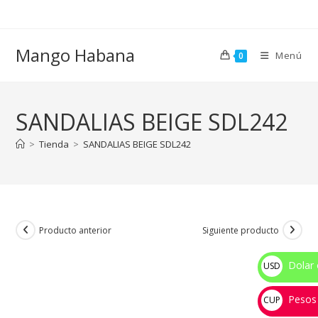
Ir
al
contenido
Mango Habana
Menú
0
SANDALIAS BEIGE SDL242
>
Tienda
>
SANDALIAS BEIGE SDL242
Producto anterior
Siguiente producto
Dolar 
USD
$
Pesos
CUP