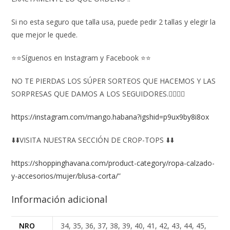
Si no esta seguro que talla usa, puede pedir 2 tallas y elegir la
que mejor le quede.
⭐⭐Síguenos en Instagram y Facebook ⭐⭐
NO TE PIERDAS LOS SÚPER SORTEOS QUE HACEMOS Y LAS
SORPRESAS QUE DAMOS A LOS SEGUIDORES.👇🏻👇🏻
https://instagram.com/mango.habana?igshid=p9ux9by8i8ox
⬇️⬇️VISITA NUESTRA SECCIÓN DE CROP-TOPS ⬇️⬇️
https://shoppinghavana.com/product-category/ropa-calzado-
y-accesorios/mujer/blusa-corta/
”
Información adicional
NRO
34, 35, 36, 37, 38, 39, 40, 41, 42, 43, 44, 45,