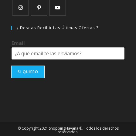
Se
Se
Se
abre
abre
abre
¿ Deseas Recibir Las Últimas Ofertas ?
en
en
en
una
una
una
Email
nueva
nueva
nueva
pestaña
pestaña
pestaña
SI QUIERO
© Copyright 2021 ShoppingHavana ®. Todos los derechos
reservados.