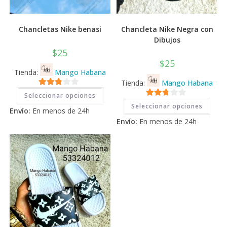
Chancletas Nike benasi
Chancleta Nike Negra con
Dibujos
$
25
$
25
Tienda:
Mango Habana
Tienda:
Mango Habana
Este
2.71
Seleccionar opciones
producto
Este
2.71
tiene
de 5
Seleccionar opciones
prod
Envío:
En menos de 24h
múltiples
tiene
de 5
variantes.
Envío:
En menos de 24h
múlti
Las
varia
opciones
Las
se
opci
pueden
se
elegir
pued
en
elegi
la
en
página
la
de
pági
producto
de
prod