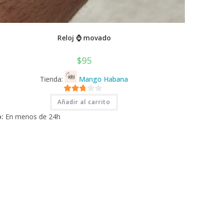
Reloj ⌚ movado
$
95
Tienda:
Mango Habana
2.71
Añadir al carrito
de 5
:
En menos de 24h