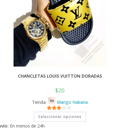
CHANCLETAS LOUIS VUITTON DORADAS
$
20
Tienda:
Mango Habana
Este
2.71
Seleccionar opciones
producto
tiene
de 5
nvío:
En menos de 24h
múltiples
variantes.
Las