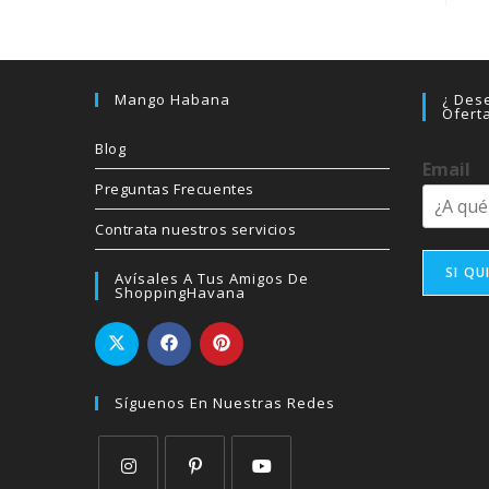
Mango Habana
¿ Dese
Ofert
Blog
Email
Preguntas Frecuentes
Contrata nuestros servicios
SI QU
Avísales A Tus Amigos De
ShoppingHavana
Síguenos En Nuestras Redes