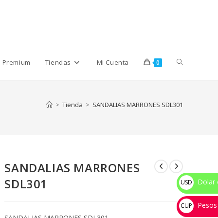
Alternar
s Premium
Tiendas
Mi Cuenta
0
búsqueda
>
Tienda
>
SANDALIAS MARRONES SDL301
de
SANDALIAS MARRONES
la
SDL301
Dolar 
USD
$
Pesos
web
CUP
SANDALIAS MARRONES SDL301