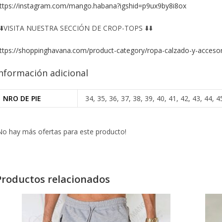
ttps://instagram.com/mango.habana?igshid=p9ux9by8i8ox
️⬇️VISITA NUESTRA SECCIÓN DE CROP-TOPS ⬇️⬇️
ttps://shoppinghavana.com/product-category/ropa-calzado-y-accesor
nformación adicional
NRO DE PIE
34, 35, 36, 37, 38, 39, 40, 41, 42, 43, 44, 4
No hay más ofertas para este producto!
Productos relacionados