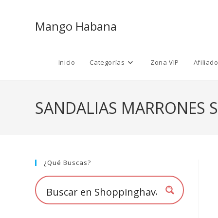
Ir
al
Mango Habana
contenido
Inicio
Categorías
Zona VIP
Afiliad
SANDALIAS MARRONES S
¿Qué Buscas?