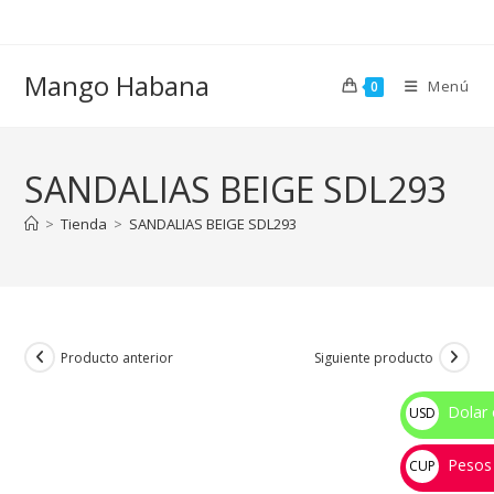
Ir
al
contenido
Mango Habana
Menú
0
SANDALIAS BEIGE SDL293
>
Tienda
>
SANDALIAS BEIGE SDL293
Producto anterior
Siguiente producto
Dolar 
USD
$
Pesos
CUP