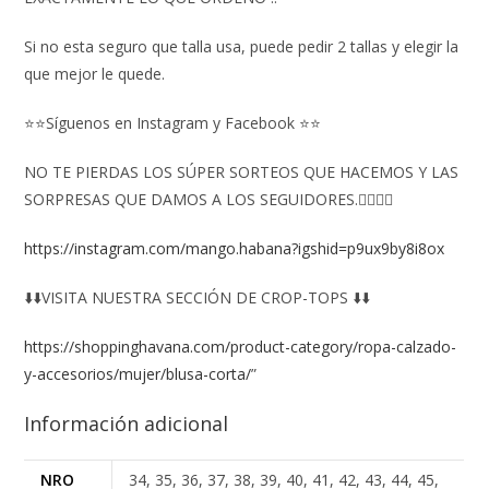
Si no esta seguro que talla usa, puede pedir 2 tallas y elegir la
que mejor le quede.
⭐⭐Síguenos en Instagram y Facebook ⭐⭐
NO TE PIERDAS LOS SÚPER SORTEOS QUE HACEMOS Y LAS
SORPRESAS QUE DAMOS A LOS SEGUIDORES.👇🏻👇🏻
https://instagram.com/mango.habana?igshid=p9ux9by8i8ox
⬇️⬇️VISITA NUESTRA SECCIÓN DE CROP-TOPS ⬇️⬇️
https://shoppinghavana.com/product-category/ropa-calzado-
y-accesorios/mujer/blusa-corta/
”
Información adicional
NRO
34, 35, 36, 37, 38, 39, 40, 41, 42, 43, 44, 45,