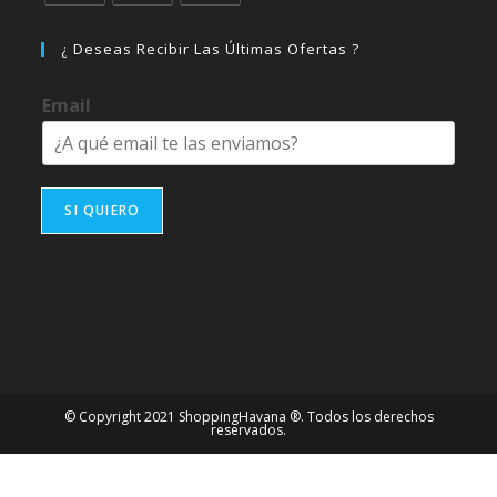
Se
Se
Se
abre
abre
abre
¿ Deseas Recibir Las Últimas Ofertas ?
en
en
en
una
una
una
Email
nueva
nueva
nueva
pestaña
pestaña
pestaña
SI QUIERO
© Copyright 2021 ShoppingHavana ®. Todos los derechos
reservados.