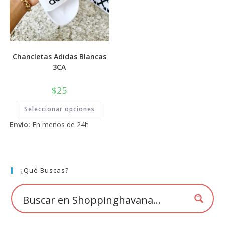
Chancletas Adidas Blancas
3CA
$
25
Este
Seleccionar opciones
producto
tiene
Envío:
En menos de 24h
múltiples
variantes.
Las
opciones
se
pueden
elegir
¿Qué Buscas?
en
la
página
de
producto