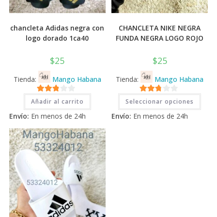
chancleta Adidas negra con
CHANCLETA NIKE NEGRA
logo dorado 1ca40
FUNDA NEGRA LOGO ROJO
$
25
$
25
Tienda:
Mango Habana
Tienda:
Mango Habana
Este
2.71
2.71
Añadir al carrito
Seleccionar opciones
prod
tiene
de 5
de 5
Envío:
En menos de 24h
Envío:
En menos de 24h
múlti
varia
Las
opci
se
pued
elegi
en
la
pági
de
prod