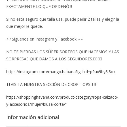
EXACTAMENTE LO QUE ORDENÓ ‼️
Si no esta seguro que talla usa, puede pedir 2 tallas y elegir la
que mejor le quede.
⭐⭐Síguenos en Instagram y Facebook ⭐⭐
NO TE PIERDAS LOS SÚPER SORTEOS QUE HACEMOS Y LAS
SORPRESAS QUE DAMOS A LOS SEGUIDORES.👇🏻👇🏻
https://instagram.com/mango.habana?igshid=p9ux9by8i8ox
⬇️⬇️VISITA NUESTRA SECCIÓN DE CROP-TOPS ⬇️⬇️
https://shoppinghavana.com/product-category/ropa-calzado-
y-accesorios/mujer/blusa-corta/
“
Información adicional