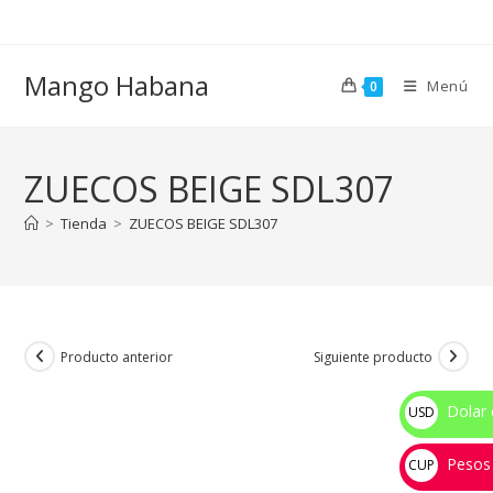
Ir
al
contenido
Mango Habana
Menú
0
ZUECOS BEIGE SDL307
>
Tienda
>
ZUECOS BEIGE SDL307
Producto anterior
Siguiente producto
Dolar 
USD
$
Pesos
CUP