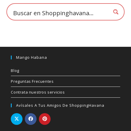
la
página
de
producto
Mango Habana
Blog
Preguntas Frecuentes
Contrata nuestros servicios
Avísales A Tus Amigos De ShoppingHavana