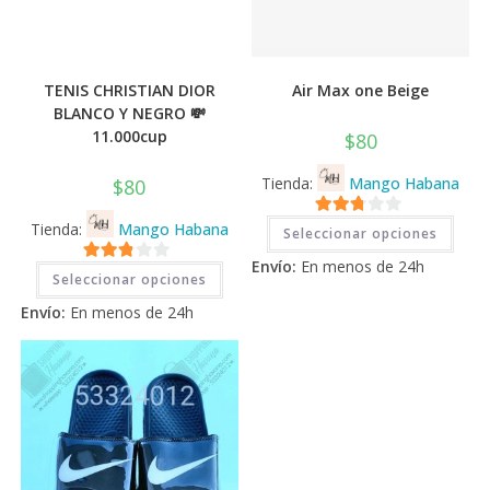
TENIS CHRISTIAN DIOR
Air Max one Beige
BLANCO Y NEGRO 💸
11.000cup
$
80
Tienda:
Mango Habana
$
80
Este
Tienda:
Mango Habana
2.71
Seleccionar opciones
prod
tiene
de 5
Envío:
En menos de 24h
Este
múlti
2.71
Seleccionar opciones
producto
varia
tiene
Las
de 5
Envío:
En menos de 24h
múltiples
opci
variantes.
se
Las
pued
opciones
elegi
se
en
pueden
la
elegir
pági
en
de
la
prod
página
de
producto