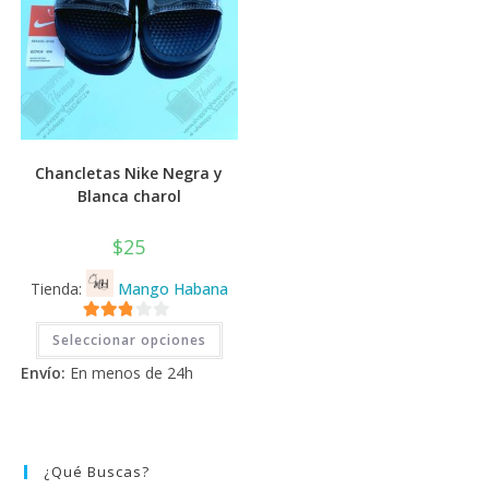
Chancletas Nike Negra y
Blanca charol
$
25
Tienda:
Mango Habana
Este
2.71
Seleccionar opciones
producto
tiene
de 5
Envío:
En menos de 24h
múltiples
variantes.
Las
opciones
se
pueden
elegir
¿Qué Buscas?
en