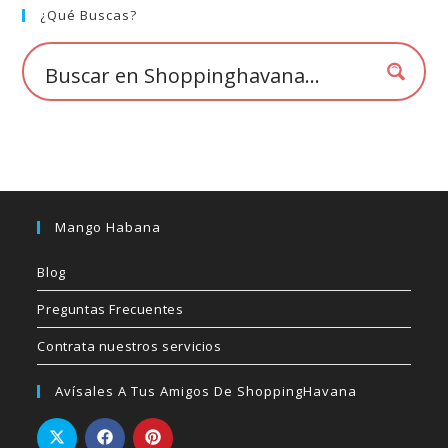
elegir
¿Qué Buscas?
en
la
página
de
producto
Mango Habana
Blog
Preguntas Frecuentes
Contrata nuestros servicios
Avísales A Tus Amigos De ShoppingHavana