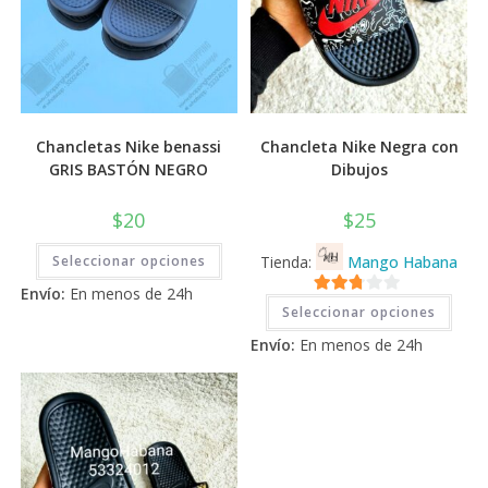
Chancletas Nike benassi
Chancleta Nike Negra con
GRIS BASTÓN NEGRO
Dibujos
$
20
$
25
Este
Seleccionar opciones
Tienda:
Mango Habana
producto
tiene
Envío:
En menos de 24h
múltiples
Este
2.71
variantes.
Seleccionar opciones
prod
Las
tiene
de 5
opciones
Envío:
En menos de 24h
múlti
se
varia
pueden
Las
elegir
opci
en
se
la
pued
página
elegi
de
en
producto
la
pági