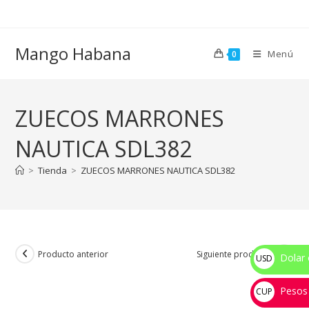
Ir
al
contenido
Mango Habana
Menú
0
ZUECOS MARRONES
NAUTICA SDL382
>
Tienda
>
ZUECOS MARRONES NAUTICA SDL382
Producto anterior
Siguiente producto
Dolar 
USD
$
Pesos
CUP