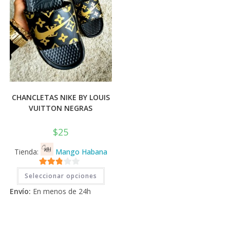
de
prod
CHANCLETAS NIKE BY LOUIS
VUITTON NEGRAS
$
25
Tienda:
Mango Habana
Este
2.71
Seleccionar opciones
producto
tiene
de 5
Envío:
En menos de 24h
múltiples
variantes.
Las
opciones
se
pueden