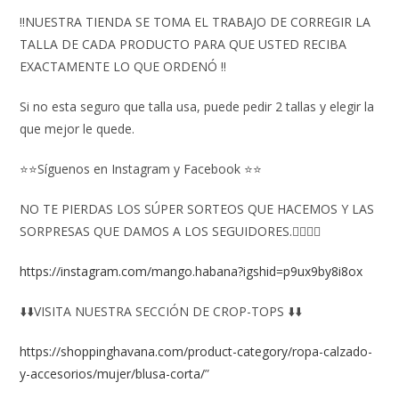
‼️NUESTRA TIENDA SE TOMA EL TRABAJO DE CORREGIR LA
TALLA DE CADA PRODUCTO PARA QUE USTED RECIBA
EXACTAMENTE LO QUE ORDENÓ ‼️
Si no esta seguro que talla usa, puede pedir 2 tallas y elegir la
que mejor le quede.
⭐⭐Síguenos en Instagram y Facebook ⭐⭐
NO TE PIERDAS LOS SÚPER SORTEOS QUE HACEMOS Y LAS
SORPRESAS QUE DAMOS A LOS SEGUIDORES.👇🏻👇🏻
https://instagram.com/mango.habana?igshid=p9ux9by8i8ox
⬇️⬇️VISITA NUESTRA SECCIÓN DE CROP-TOPS ⬇️⬇️
https://shoppinghavana.com/product-category/ropa-calzado-
y-accesorios/mujer/blusa-corta/
”